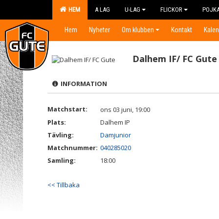
HEM
A LAG
U-LAG
FLICKOR
POJK
Hem
Nyheter
Om klubben
Kontakt
Kalen
Dalhem IF/ FC Gute
INFORMATION
Matchstart:
ons 03 juni, 19:00
Plats:
Dalhem IP
Tävling:
Damjunior
Matchnummer:
040285020
Samling:
18:00
<< Tillbaka