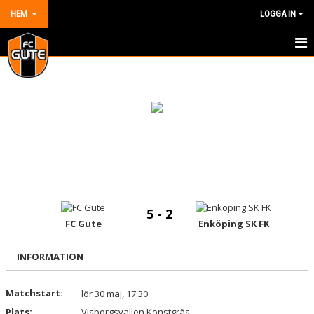
HEM
LOGGA IN
HEM
NYHETER
OM KLUBBEN
KONTAKT
KALENDER
5 - 2
DOKUMENT
FC Gute
Enköping SK FK
VÅRA LAG/TRÄNARE
INFORMATION
MATCHER
Matchstart:
lör 30 maj, 17:30
Plats:
Visborgsvallen Konstgräs
BILDGALLERI