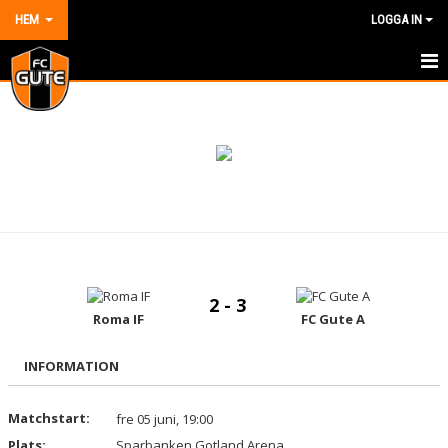
HEM
LOGGA IN
HEM
NYHETER
OM KLUBBEN
KONTAKT
KALENDER
2 - 3
DOKUMENT
Roma IF
FC Gute A
VÅRA LAG/TRÄNARE
INFORMATION
MATCHER
Matchstart:
fre 05 juni, 19:00
Plats:
Sparbanken Gotland Arena
BILDGALLERI