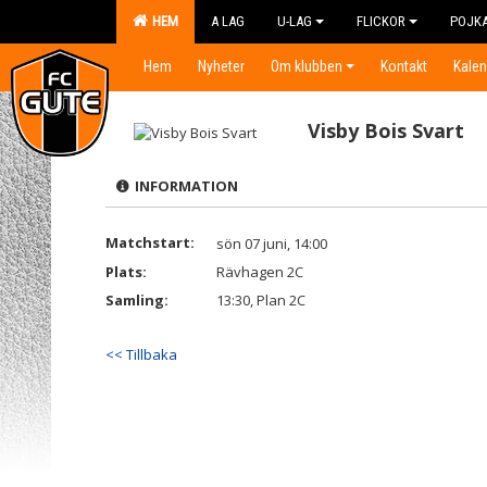
HEM
A LAG
U-LAG
FLICKOR
POJK
Hem
Nyheter
Om klubben
Kontakt
Kalen
Visby Bois Svart
INFORMATION
Matchstart:
sön 07 juni, 14:00
Plats:
Rävhagen 2C
Samling:
13:30, Plan 2C
<< Tillbaka