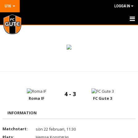
U16
LOGGA IN
HEM
NYHETER
KALENDER
MATCHER
TRUPPEN
4 - 3
BILDGALLERI
Roma IF
FC Gute 3
DOKUMENT
INFORMATION
KONTAKT
Matchstart:
sön 22 februari, 11:30
Plats:
GÄSTBOK
Hemse Konstgräs