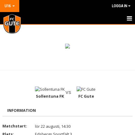
U16
LOGGA IN
HEM
NYHETER
KALENDER
MATCHER
TRUPPEN
vs
BILDGALLERI
Sollentuna FK
FC Gute
DOKUMENT
INFORMATION
KONTAKT
Matchstart:
lör 22 augusti, 14:30
Plats:
GÄSTBOK
Edsbergs Sportfält 3