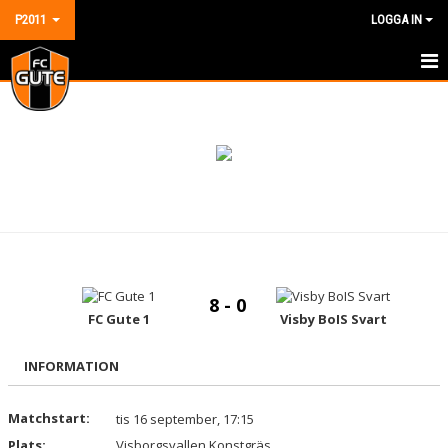
P2011
LOGGA IN
HEM
NYHETER
KALENDER
MATCHER
TRUPPEN
8 - 0
DOKUMENT
FC Gute 1
Visby BoIS Svart
KONTAKT
INFORMATION
GÄSTBOK
Matchstart:
tis 16 september, 17:15
Plats:
Visborgsvallen Konstgräs