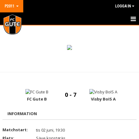
P2011
LOGGA IN
HEM
NYHETER
KALENDER
MATCHER
TRUPPEN
0 - 7
DOKUMENT
FC Gute B
Visby BoIS A
KONTAKT
INFORMATION
GÄSTBOK
Matchstart:
tis 02 juni, 19:30
Plats:
Säve konstgräs