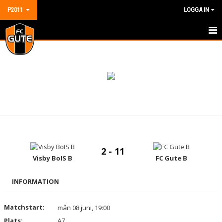
P2011
LOGGA IN
HEM
NYHETER
KALENDER
MATCHER
TRUPPEN
2 - 11
DOKUMENT
Visby BoIS B
FC Gute B
KONTAKT
INFORMATION
GÄSTBOK
Matchstart:
mån 08 juni, 19:00
Plats:
A7