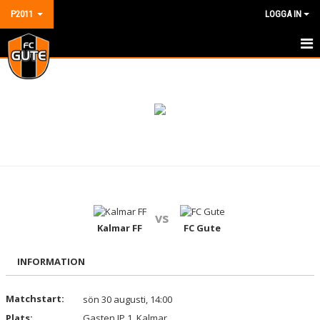
P2011
LOGGA IN
HEM
NYHETER
KALENDER
MATCHER
TRUPPEN
vs
DOKUMENT
Kalmar FF
FC Gute
KONTAKT
INFORMATION
GÄSTBOK
Matchstart:
sön 30 augusti, 14:00
Plats:
Gasten IP 1, Kalmar