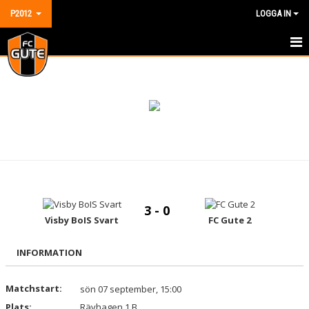
P2012
LOGGA IN
HEM
NYHETER
KALENDER
MATCHER
TRUPPEN
3 - 0
BILDGALLERI
Visby BoIS Svart
FC Gute 2
DOKUMENT
INFORMATION
KONTAKT
Matchstart:
sön 07 september, 15:00
Plats:
GÄSTBOK
Rävhagen 1 B