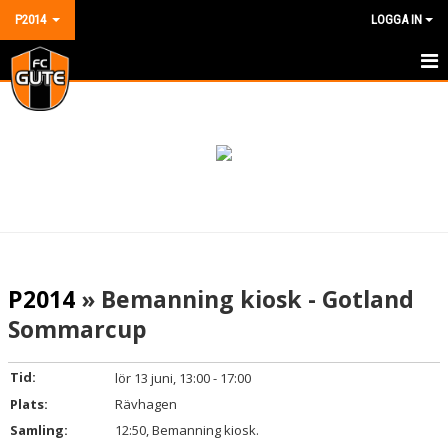
P2014
LOGGA IN
HEM
NYHETER
KALENDER
MATCHER
TRUPPEN
P2014
» Bemanning kiosk - Gotland
BILDGALLERI
Sommarcup
DOKUMENT
Tid:
lör 13 juni, 13:00 - 17:00
KONTAKT
Plats:
Rävhagen
Samling:
12:50, Bemanning kiosk.
GÄSTBOK