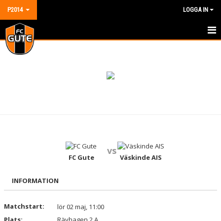
P2014
LOGGA IN
HEM
NYHETER
KALENDER
MATCHER
TRUPPEN
vs
BILDGALLERI
FC Gute
Väskinde AIS
DOKUMENT
INFORMATION
KONTAKT
Matchstart:
lör 02 maj, 11:00
Plats:
GÄSTBOK
Rävhagen 2 A