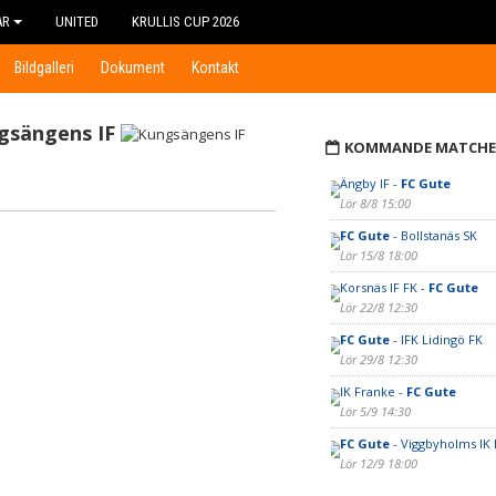
AR
UNITED
KRULLIS CUP 2026
Bildgalleri
Dokument
Kontakt
gsängens IF
KOMMANDE MATCHE
Ängby IF -
FC Gute
Lör 8/8 15:00
FC Gute
- Bollstanäs SK
Lör 15/8 18:00
Korsnäs IF FK -
FC Gute
Lör 22/8 12:30
FC Gute
- IFK Lidingö FK
Lör 29/8 12:30
IK Franke -
FC Gute
Lör 5/9 14:30
FC Gute
- Viggbyholms IK
Lör 12/9 18:00