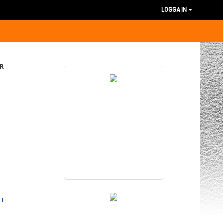
LOGGA IN
R
 FF