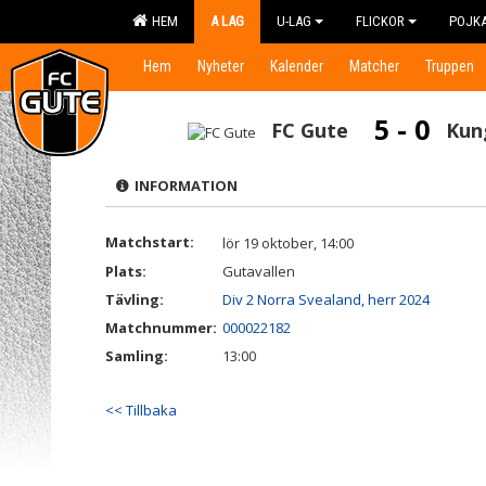
HEM
A LAG
U-LAG
FLICKOR
POJK
Hem
Nyheter
Kalender
Matcher
Truppen
5 - 0
FC Gute
Kun
INFORMATION
Matchstart:
lör 19 oktober, 14:00
Plats:
Gutavallen
Tävling:
Div 2 Norra Svealand, herr 2024
Matchnummer:
000022182
Samling:
13:00
<< Tillbaka