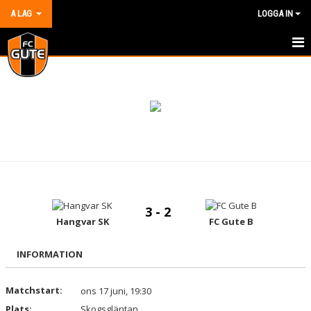
A LAG
LOGGA IN
HEM
NYHETER
KALENDER
MATCHER
TRUPPEN
3 - 2
BILDGALLERI
Hangvar SK
FC Gute B
DOKUMENT
INFORMATION
KONTAKT
Matchstart:
ons 17 juni, 19:30
Plats:
Skogsgläntan