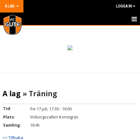
A LAG
LOGGA IN
HEM
NYHETER
KALENDER
MATCHER
TRUPPEN
A lag
» Träning
BILDGALLERI
Tid:
fre 17 juli, 17:30 - 19:00
DOKUMENT
Plats:
Visborgsvallen Konstgräs
Samling:
16:45
KONTAKT
<< Tillbaka