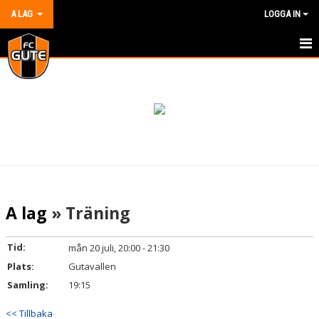
A LAG
LOGGA IN
HEM
NYHETER
KALENDER
MATCHER
TRUPPEN
A lag
» Träning
BILDGALLERI
Tid:
mån 20 juli, 20:00 - 21:30
DOKUMENT
Plats:
Gutavallen
Samling:
19:15
KONTAKT
<< Tillbaka