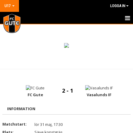
U17
LOGGA IN
HEM
NYHETER
KALENDER
MATCHER
TRUPPEN
2 - 1
BILDGALLERI
FC Gute
Vasalunds IF
DOKUMENT
INFORMATION
KONTAKT
Matchstart:
lör 31 maj, 17:30
Plats:
GÄSTBOK
Säve konstgräs