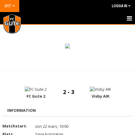
U17
LOGGA IN
HEM
NYHETER
KALENDER
MATCHER
TRUPPEN
2 - 3
BILDGALLERI
FC Gute 2
Visby AIK
DOKUMENT
INFORMATION
KONTAKT
Matchstart:
sön 22 mars, 10:00
Plats:
GÄSTBOK
Säve konstgräs