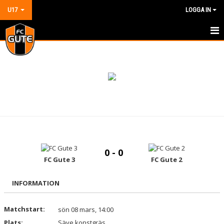
U17
LOGGA IN
HEM
NYHETER
KALENDER
MATCHER
TRUPPEN
0 - 0
BILDGALLERI
FC Gute 3
FC Gute 2
DOKUMENT
INFORMATION
KONTAKT
Matchstart:
sön 08 mars, 14:00
Plats:
GÄSTBOK
Säve konstgräs