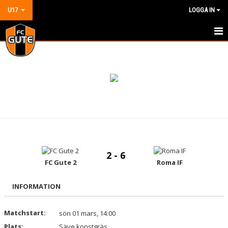
U17
LOGGA IN
HEM
NYHETER
KALENDER
MATCHER
TRUPPEN
2 - 6
BILDGALLERI
FC Gute 2
Roma IF
DOKUMENT
INFORMATION
KONTAKT
Matchstart:
sön 01 mars, 14:00
Plats:
GÄSTBOK
Säve konstgräs