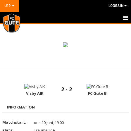
U19
LOGGA IN
HEM
NYHETER
KALENDER
MATCHER
TRUPPEN
2 - 2
BILDGALLERI
Visby AIK
FC Gute B
DOKUMENT
INFORMATION
KONTAKT
Matchstart:
ons 10 juni, 19:00
Plats:
Traume IP A