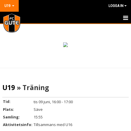
U19
LOGGA IN
HEM
NYHETER
KALENDER
MATCHER
TRUPPEN
U19
» Träning
BILDGALLERI
Tid:
tis 09 juni, 16:00 - 17:00
DOKUMENT
Plats:
Säve
Samling:
15:55
KONTAKT
Aktivitetsinfo:
Tillsammans med U16