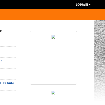
LOGGA IN
R
FK
l -
FC Gute