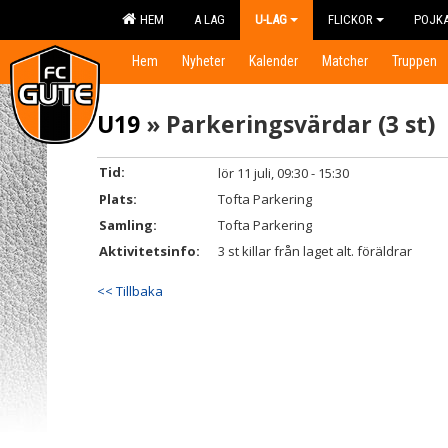
HEM
A LAG
U-LAG
FLICKOR
POJK
Hem
Nyheter
Kalender
Matcher
Truppen
U19
» Parkeringsvärdar (3 st)
Tid:
lör 11 juli, 09:30 - 15:30
Plats:
Tofta Parkering
Samling:
Tofta Parkering
Aktivitetsinfo:
3 st killar från laget alt. föräldrar
<< Tillbaka