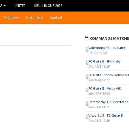
AR
UNITED
KRULLIS CUP 2026
Bildgalleri
Dokument
Kontakt
KOMMANDE MATCHE
Vallentuna BK -
FC Gute
Lör 8/8 11:00
FC Gute B
- IFK Visby
Ons 12/8 19:30
FC Gute
- Sandvikens AIK 
Sön 16/8 12:30
FC Gute B
- Visby AIK
Mån 17/8 19:00
Hammarby TFF Herrfotbol
Sön 23/8 14:30
Visby BoIS -
FC Gute B
Ons 26/8 19:30