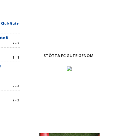
s Club Gute
ute B
2 - 2
STÖTTA FC GUTE GENOM
1 - 1
9
2 - 3
2 - 3