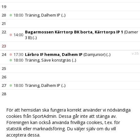
19
20
18:00
Träning, Dalhem IP
(..)
21
22
Bagarmossen Kärrtorp BK borta, Kärrtorps IP 1
(Damer
14:00
3 B)
(..)
23
v.35
24
17:30
Lärbro IF hemma, Dalhem IP
(Damjunior)
(..)
18:00
Träning, Säve konstgräs
(..)
25
26
27
18:00
Träning, Dalhem IP
(..)
28
29
17:00
IFK Haninge hemma, Dalhem IP
(Damer 3 B)
(..)
För att hemsidan ska fungera korrekt använder vi nödvändiga
30
cookies från SportAdmin. Dessa går inte att stänga av.
v.36
31
18:00
IFK Visby borta, Västerhejde IP
(Damjunior)
(..)
Föreningen kan också använda frivilliga cookies, t.ex. för
statistik eller marknadsföring. Du väljer själv om du vill
acceptera dessa.