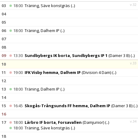
v.32
03
18:00
Träning, Säve konstgräs
(..)
04
05
06
18:00
Träning, Dalhem IP
(..)
07
08
09
13:30
Sundbybergs IK borta, Sundbybergs IP 1
(Damer 3 B)
(..)
v.33
10
11
19:00
IFK Visby hemma, Dalhem IP
(Division 4 Dam)
(..)
12
13
18:00
Träning, Dalhem IP
(..)
14
15
16:45
Skogås-Trångsunds FF hemma, Dalhem IP
(Damer 3 B)
(..)
16
v.34
17
18:00
Lärbro IF borta, Forsavallen
(Damjunior)
(..)
18:00
Träning, Säve konstgräs
(..)
18