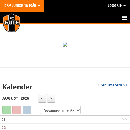
DAMJUNIOR 16-19ÅR
LOGGA IN
HEM
NYHETER
KALENDER
MATCHER
TRUPPEN
Kalender
Prenumerera >>
BILDGALLERI
AUGUSTI 2026
DOKUMENT
KONTAKT
v.31
01
02