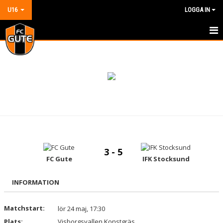
U16
LOGGA IN
HEM
NYHETER
KALENDER
MATCHER
TRUPPEN
3 - 5
BILDGALLERI
FC Gute
IFK Stocksund
DOKUMENT
INFORMATION
KONTAKT
Matchstart:
lör 24 maj, 17:30
Plats:
GÄSTBOK
Visborgsvallen Konstgräs