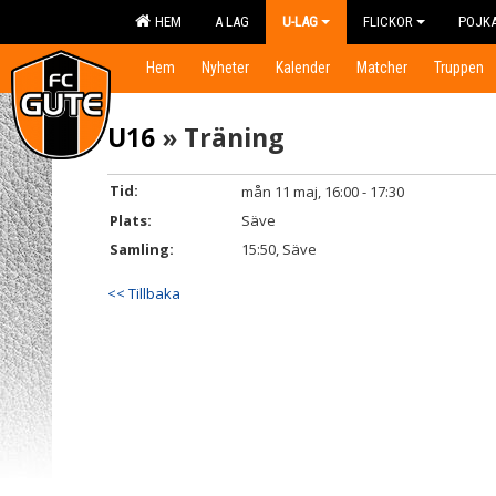
HEM
A LAG
U-LAG
FLICKOR
POJK
Hem
Nyheter
Kalender
Matcher
Truppen
U16
» Träning
Tid:
mån 11 maj, 16:00 - 17:30
Plats:
Säve
Samling:
15:50, Säve
<< Tillbaka