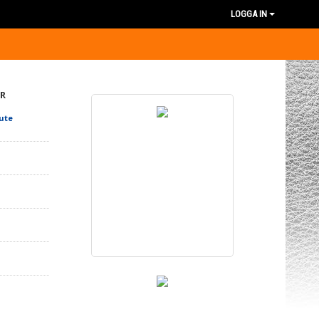
LOGGA IN
R
ute