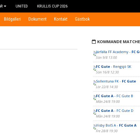
AR
UNITED
KRULLIS CUP 2026
Bildgalleri
Dokument
Kontakt
Gästbok
KOMMANDE MATCHE
Järfälla FF Academy -
FC G
Sön 9/8 13:00
FC Gute
- Rengsjö SK
Sön 16/8 12:30
Sollentuna FK -
FC Gute
Lör 22/8 14:30
FC Gute A
- FC Gute B
Mån 24/8 19:00
FC Gute A
- FC Gute D
Mån 24/8 19:00
Visby BoIS A -
FC Gute A
Fre 28/8 19:30