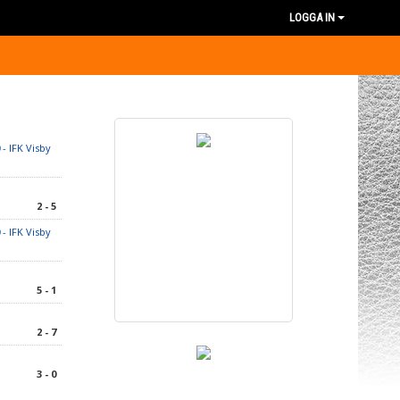
LOGGA IN
- IFK Visby
2 - 5
- IFK Visby
5 - 1
2 - 7
3 - 0