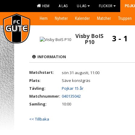
HEM
A LAG
U-LAG
FLICKOR
POJK
Hem
Nyheter
Kalender
Matcher
Truppen
Visby BoIS
3 - 1
P10
INFORMATION
Matchstart:
sön 31 augusti, 11:00
Plats:
Säve konstgräs
Tävling:
Pojkar 15 år
Matchnummer:
040135042
Samling:
10:00
<< Tillbaka