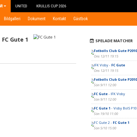
AR
UNITED
KRULLIS CUP 2026
Bildgalleri
Dokument
Kontakt
Gästbok
FC Gute 1
SPELADE MATCHER
Fotbolls Club Gute P2010
Ons 12/11 19:15
IFK Visby -
FC Gute
Ons 12/11 19:15
Fotbolls Club Gute P2010
Sön 9/11 12:00
FC Gute
- IFK Visby
Sön 9/11 12:00
FC Gute 1
- Visby BoIS P10
Sön 19/10 11:00
FC Gute 2 -
FC Gute 1
Sön 5/10 15:00