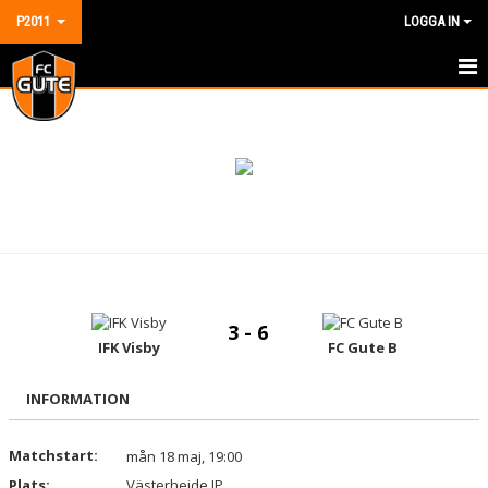
P2011
LOGGA IN
HEM
NYHETER
KALENDER
MATCHER
TRUPPEN
3 - 6
DOKUMENT
IFK Visby
FC Gute B
KONTAKT
INFORMATION
GÄSTBOK
Matchstart:
mån 18 maj, 19:00
Plats:
Västerhejde IP