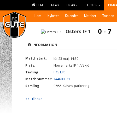
HEM
A LAG
U-LAG
FLICKOR
POJK
Hem
Nyheter
Kalender
Matcher
Truppen
0 - 7
Östers IF 1
INFORMATION
Matchstart:
lör 23 maj, 14:30
Plats:
Norremarks IP 1, Växjö
Tävling:
P15 Elit
Matchnummer:
144600021
Samling:
06:55, Säves parkering
<< Tillbaka