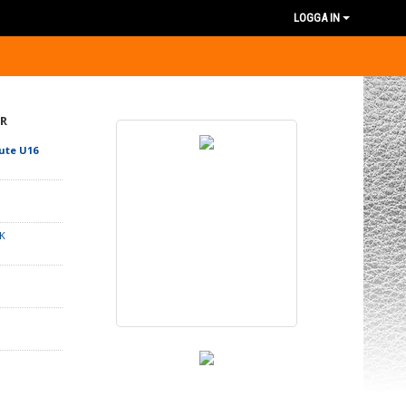
LOGGA IN
R
ute U16
K