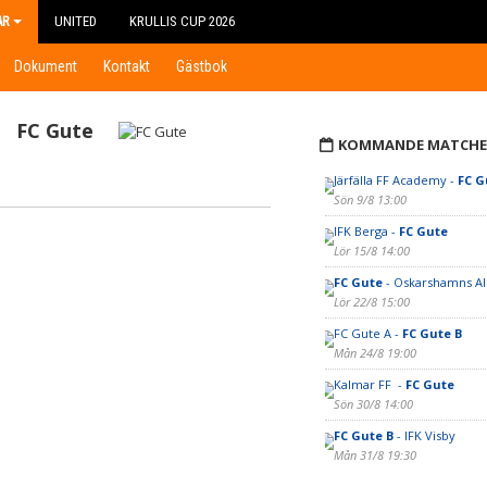
AR
UNITED
KRULLIS CUP 2026
Dokument
Kontakt
Gästbok
FC Gute
KOMMANDE MATCHE
Järfälla FF Academy -
FC G
Sön 9/8 13:00
IFK Berga -
FC Gute
Lör 15/8 14:00
FC Gute
- Oskarshamns AI
Lör 22/8 15:00
FC Gute A -
FC Gute B
Mån 24/8 19:00
Kalmar FF -
FC Gute
Sön 30/8 14:00
FC Gute B
- IFK Visby
Mån 31/8 19:30