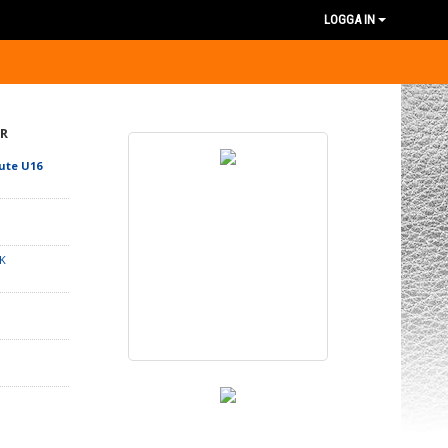
LOGGA IN
R
ute U16
K