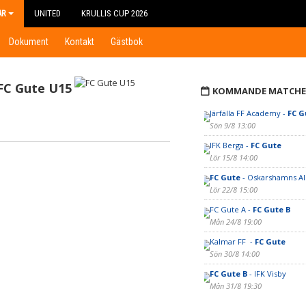
AR
UNITED
KRULLIS CUP 2026
Dokument
Kontakt
Gästbok
FC Gute U15
KOMMANDE MATCHE
Järfälla FF Academy -
FC G
Sön 9/8 13:00
IFK Berga -
FC Gute
Lör 15/8 14:00
FC Gute
- Oskarshamns AI
Lör 22/8 15:00
FC Gute A -
FC Gute B
Mån 24/8 19:00
Kalmar FF -
FC Gute
Sön 30/8 14:00
FC Gute B
- IFK Visby
Mån 31/8 19:30