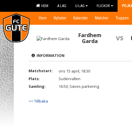
HEM
A LAG
U-LAG
FLICKOR
POJK
Hem
Nyheter
Kalender
Matcher
Truppen
Fardhem
vs
Garda
INFORMATION
Matchstart:
ons 15 april, 18:30
Plats:
Sudervallen
Samling:
16:50, Säves parkering
<< Tillbaka