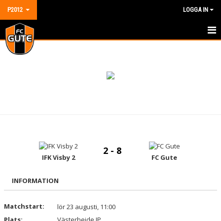
P2012
LOGGA IN
HEM
NYHETER
KALENDER
MATCHER
TRUPPEN
2 - 8
BILDGALLERI
IFK Visby 2
FC Gute
DOKUMENT
INFORMATION
KONTAKT
Matchstart:
lör 23 augusti, 11:00
Plats:
GÄSTBOK
Västerhejde IP