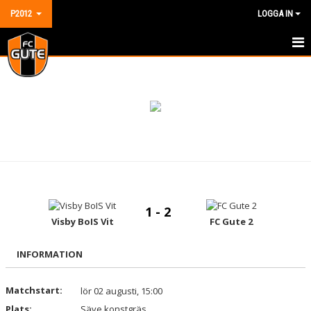
P2012
LOGGA IN
HEM
NYHETER
KALENDER
MATCHER
TRUPPEN
1 - 2
BILDGALLERI
Visby BoIS Vit
FC Gute 2
DOKUMENT
INFORMATION
KONTAKT
Matchstart:
lör 02 augusti, 15:00
Plats:
GÄSTBOK
Säve konstgräs