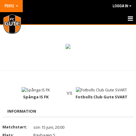
P2012
LOGGA IN
HEM
NYHETER
KALENDER
MATCHER
TRUPPEN
vs
BILDGALLERI
Spånga IS FK
Fotbolls Club Gute SVART
DOKUMENT
INFORMATION
KONTAKT
Matchstart:
sön 15 juni, 20:00
Plats:
GÄSTBOK
Rävhagen 5