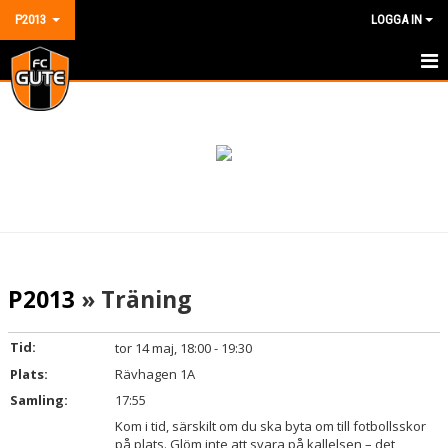
P2013
LOGGA IN
HEM
NYHETER
KALENDER
MATCHER
TRUPPEN
P2013
» Träning
BILDGALLERI
Tid:
tor 14 maj, 18:00 - 19:30
DOKUMENT
Plats:
Rävhagen 1A
Samling:
17:55
KONTAKT
Kom i tid, särskilt om du ska byta om till fotbollsskor
på plats. Glöm inte att svara på kallelsen – det
GÄSTBOK