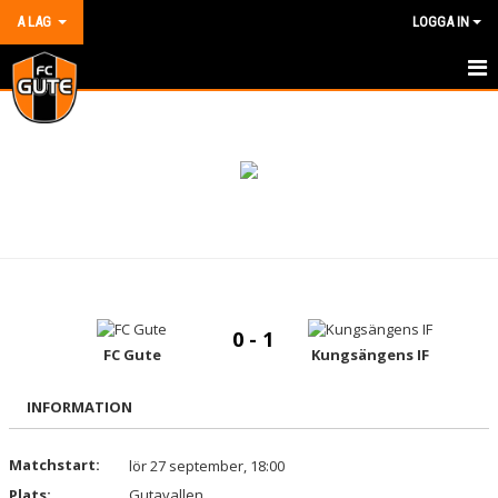
A LAG
LOGGA IN
HEM
NYHETER
KALENDER
MATCHER
TRUPPEN
0 - 1
BILDGALLERI
FC Gute
Kungsängens IF
DOKUMENT
INFORMATION
KONTAKT
Matchstart:
lör 27 september, 18:00
Plats:
Gutavallen