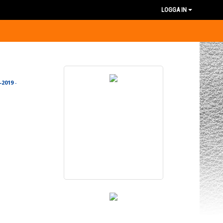
LOGGA IN
-2019
-