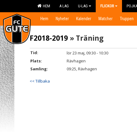
HEM
A LAG
U-LAG
FLICKOR
POJK
Hem
Nyheter
Kalender
Matcher
Truppen
F2018-2019
» Träning
Tid:
lör 23 maj, 09:30 - 10:30
Plats:
Rävhagen
Samling:
09:25, Rävhagen
<< Tillbaka