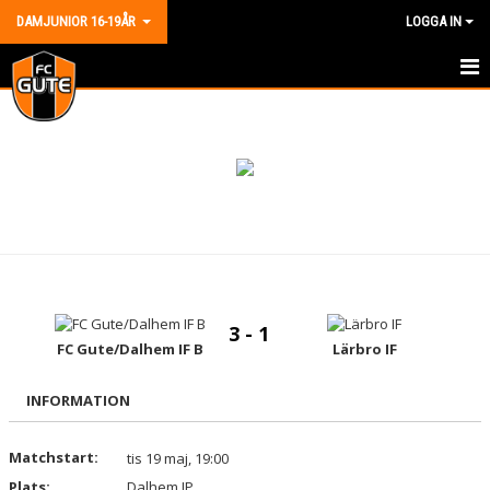
DAMJUNIOR 16-19ÅR
LOGGA IN
HEM
NYHETER
KALENDER
MATCHER
TRUPPEN
3 - 1
BILDGALLERI
FC Gute/Dalhem IF B
Lärbro IF
DOKUMENT
INFORMATION
KONTAKT
Matchstart:
tis 19 maj, 19:00
Plats:
Dalhem IP