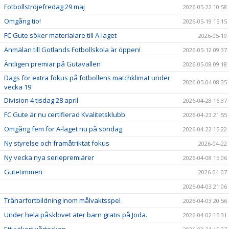
Fotbollströjefredag 29 maj
2026-05-22 10:58
Omgång tio!
2026-05-19 15:15
FC Gute söker materialare till A-laget
2026-05-19
Anmälan till Gotlands Fotbollskola är öppen!
2026-05-12 09:37
Äntligen premiär på Gutavallen
2026-05-08 09:18
Dags för extra fokus på fotbollens matchklimat under
2026-05-04 08:35
vecka 19
Division 4 tisdag 28 april
2026-04-28 16:37
FC Gute är nu certifierad Kvalitetsklubb
2026-04-23 21:55
Omgång fem för A-laget nu på söndag
2026-04-22 15:22
Ny styrelse och framåtriktat fokus
2026-04-22
Ny vecka nya seriepremiärer
2026-04-08 15:06
Gutetimmen
2026-04-07
2026-04-03 21:06
Tränarfortbildning inom målvaktsspel
2026-04-03 20:56
Under hela påsklovet äter barn gratis på Joda.
2026-04-02 15:31