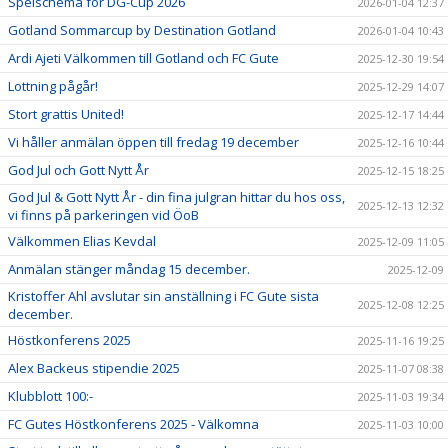
Spelschema för DG-Cup 2026
2026-01-04 12:37
Gotland Sommarcup by Destination Gotland
2026-01-04 10:43
Ardi Ajeti Välkommen till Gotland och FC Gute
2025-12-30 19:54
Lottning pågår!
2025-12-29 14:07
Stort grattis United!
2025-12-17 14:44
Vi håller anmälan öppen till fredag 19 december
2025-12-16 10:44
God Jul och Gott Nytt År
2025-12-15 18:25
God Jul & Gott Nytt År - din fina julgran hittar du hos oss,
2025-12-13 12:32
vi finns på parkeringen vid ÖoB
Välkommen Elias Kevdal
2025-12-09 11:05
Anmälan stänger måndag 15 december.
2025-12-09
Kristoffer Ahl avslutar sin anställning i FC Gute sista
2025-12-08 12:25
december.
Höstkonferens 2025
2025-11-16 19:25
Alex Backeus stipendie 2025
2025-11-07 08:38
Klubblott 100:-
2025-11-03 19:34
FC Gutes Höstkonferens 2025 - Välkomna
2025-11-03 10:00