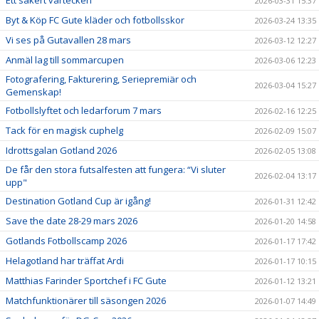
Ett säkert vårtecken
2026-03-31 15:37
Byt & Köp FC Gute kläder och fotbollsskor
2026-03-24 13:35
Vi ses på Gutavallen 28 mars
2026-03-12 12:27
Anmäl lag till sommarcupen
2026-03-06 12:23
Fotografering, Fakturering, Seriepremiär och
2026-03-04 15:27
Gemenskap!
Fotbollslyftet och ledarforum 7 mars
2026-02-16 12:25
Tack för en magisk cuphelg
2026-02-09 15:07
Idrottsgalan Gotland 2026
2026-02-05 13:08
De får den stora futsalfesten att fungera: “Vi sluter
2026-02-04 13:17
upp"
Destination Gotland Cup är igång!
2026-01-31 12:42
Save the date 28-29 mars 2026
2026-01-20 14:58
Gotlands Fotbollscamp 2026
2026-01-17 17:42
Helagotland har träffat Ardi
2026-01-17 10:15
Matthias Farinder Sportchef i FC Gute
2026-01-12 13:21
Matchfunktionärer till säsongen 2026
2026-01-07 14:49