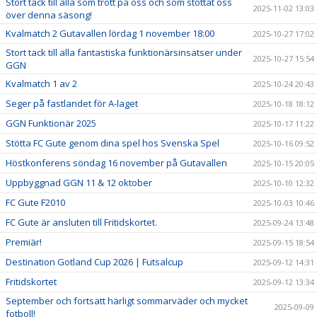
Stort tack till alla som trott på oss och som stöttat oss
2025-11-02 13:03
över denna säsong!
Kvalmatch 2 Gutavallen lördag 1 november 18:00
2025-10-27 17:02
Stort tack till alla fantastiska funktionärsinsatser under
2025-10-27 15:54
GGN
Kvalmatch 1 av 2
2025-10-24 20:43
Seger på fastlandet för A-laget
2025-10-18 18:12
GGN Funktionär 2025
2025-10-17 11:22
Stötta FC Gute genom dina spel hos Svenska Spel
2025-10-16 09:52
Höstkonferens söndag 16 november på Gutavallen
2025-10-15 20:05
Uppbyggnad GGN 11 & 12 oktober
2025-10-10 12:32
FC Gute F2010
2025-10-03 10:46
FC Gute är ansluten till Fritidskortet.
2025-09-24 13:48
Premiär!
2025-09-15 18:54
Destination Gotland Cup 2026 | Futsalcup
2025-09-12 14:31
Fritidskortet
2025-09-12 13:34
September och fortsatt härligt sommarväder och mycket
2025-09-09
fotboll!