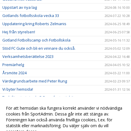
Uppstart av nya lag
2024-08-16 10:00
Gotlands fotbollsskola vecka 33
2024-07-22 10:28
Uppdatering kring Roberts Zelmanis
2024-06-25 18:49
Hej från styrelsen!
2024-06-25 07:58
Gotland Fotbollscamp och Fotbollskola
2024-05-16 11:32
Stöd FC Gute och bli en vinnare du också.
2024-05-02 12:09
Verksamhetsberättelse 2023
2024-04-22 16:48
Premiärhelg
2024-04-05 10:52
Årsmöte 2024
2024-03-22 11:00
Värdegrundsarbete med Peter Rung
2024-02-23 09:57
Vi byter hemsida!
2024-01-31 12:56
Tack för att ni gjorde DG cup fantastiskt!
2024-01-31 12:35
Lottning DG-cup 2024
2023-12-25 14:19
För att hemsidan ska fungera korrekt använder vi nödvändiga
Nu släpper vi årets julklapp! Årskort för 2024.
cookies från SportAdmin. Dessa går inte att stänga av.
2023-12-04 14:20
Föreningen kan också använda frivilliga cookies, t.ex. för
Välkomna till FC Gute!
2023-11-27 15:09
statistik eller marknadsföring. Du väljer själv om du vill