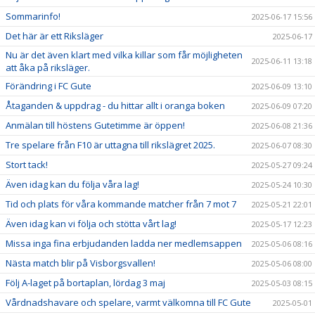
Sommarinfo!
2025-06-17 15:56
Det här är ett Riksläger
2025-06-17
Nu är det även klart med vilka killar som får möjligheten
2025-06-11 13:18
att åka på riksläger.
Förändring i FC Gute
2025-06-09 13:10
Åtaganden & uppdrag - du hittar allt i oranga boken
2025-06-09 07:20
Anmälan till höstens Gutetimme är öppen!
2025-06-08 21:36
Tre spelare från F10 är uttagna till rikslägret 2025.
2025-06-07 08:30
Stort tack!
2025-05-27 09:24
Även idag kan du följa våra lag!
2025-05-24 10:30
Tid och plats för våra kommande matcher från 7 mot 7
2025-05-21 22:01
Även idag kan vi följa och stötta vårt lag!
2025-05-17 12:23
Missa inga fina erbjudanden ladda ner medlemsappen
2025-05-06 08:16
Nästa match blir på Visborgsvallen!
2025-05-06 08:00
Följ A-laget på bortaplan, lördag 3 maj
2025-05-03 08:15
Vårdnadshavare och spelare, varmt välkomna till FC Gute
2025-05-01