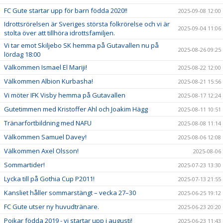
FC Gute startar upp för barn födda 2020!!
2025-09-08 12:00
Idrottsrörelsen är Sveriges största folkrörelse och vi är
2025-09-04 11:06
stolta över att tillhöra idrottsfamiljen.
Vi tar emot Skiljebo SK hemma på Gutavallen nu på
2025-08-26 09:25
lördag 18:00
Välkommen Ismael El Mariji!
2025-08-22 12:00
Välkommen Albion Kurbasha!
2025-08-21 15:56
Vi möter IFK Visby hemma på Gutavallen
2025-08-17 12:24
Gutetimmen med Kristoffer Ahl och Joakim Hägg
2025-08-11 10:51
Tränarfortbildning med NAFU
2025-08-08 11:14
Välkommen Samuel Davey!
2025-08-06 12:08
Välkommen Axel Olsson!
2025-08-06
Sommartider!
2025-07-23 13:30
Lycka till på Gothia Cup P2011!
2025-07-13 21:55
Kansliet håller sommarstängt – vecka 27–30
2025-06-25 19:12
FC Gute utser ny huvudtränare.
2025-06-23 20:20
Pojkar födda 2019 - vi startar upp i augusti!
2025-06-23 11:43