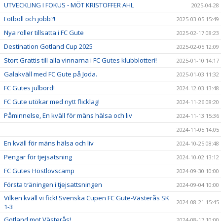
UTVECKLING I FOKUS - MÖT KRISTOFFER AHL
2025-04-28
Fotboll och jobb?!
2025-03-05 15:49
Nya roller tillsatta i FC Gute
2025-02-17 08:23
Destination Gotland Cup 2025
2025-02-05 12:09
Stort Grattis till alla vinnarna i FC Gutes klubblotteri!
2025-01-10 14:17
Galakväll med FC Gute på Joda.
2025-01-03 11:32
FC Gutes julbord!
2024-12-03 13:48
FC Gute utökar med nytt flicklag!
2024-11-26 08:20
Påminnelse, En kväll för mäns hälsa och liv
2024-11-13 15:36
2024-11-05 14:05
En kväll för mäns hälsa och liv
2024-10-25 08:48
Pengar för tjejsatsning
2024-10-02 13:12
FC Gutes Höstlovscamp
2024-09-30 10:00
Första träningen i tjejsattsningen
2024-09-04 10:00
Vilken kväll vi fick! Svenska Cupen FC Gute-Västerås SK
2024-08-21 15:45
1-3
Gotland mot Västerås!
2024-08-17 10:00