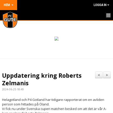
HEM
LOGGA IN
HEM
NYHETER
OM KLUBBEN
KONTAKT
KALENDER
Uppdatering kring Roberts
<
>
DOKUMENT
Zelmanis
2024-06-25 18:49
VÅRA LAG/TRÄNARE
Helagotland och P4 Gotland har tidigare rapporterat om en avliden
MATCHER
person som hittades på Öland.
Vi fick nu under Svenska cupen matchen besked om att det är vår A-
BILDGALLERI