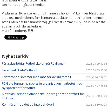
lags spelare Roberts Zelmanis.
Det har redan gått ut i media.
Vi planerar för en ceremoni till minne av honom. Vi kommer först prata
ihop oss med Roberts familj innan vi beslutar när och hur det kommer
att bli. Men det blir snarast möjligt. Främst kommer vi bjuda in de äldsta
spelarna och deras ledare.
Vila i frid Roberts 🧡🖤
Nyhetsarkiv
På tisdag börjar Fotbollskolan på Rävhagen!
2026-08-09 19:36
Fin artikel i HelaGotland
2026-08-03 10:50
Fortfarande sommar med massor av kul fotboll!
2026-07-27 12:16
FC Gute formar ny sportslig organisation – arbetet med
2026-07-07 18:56
ny sportchef fortsätter
Matthias Farinder lämnar sitt uppdrag som sportchef för
2026-06-10 18:00
FC Gute
Kom förbi med det du inte behöver!
2026-05-30 07:24