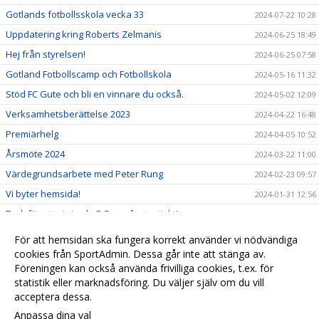
Gotlands fotbollsskola vecka 33
2024-07-22 10:28
Uppdatering kring Roberts Zelmanis
2024-06-25 18:49
Hej från styrelsen!
2024-06-25 07:58
Gotland Fotbollscamp och Fotbollskola
2024-05-16 11:32
Stöd FC Gute och bli en vinnare du också.
2024-05-02 12:09
Verksamhetsberättelse 2023
2024-04-22 16:48
Premiärhelg
2024-04-05 10:52
Årsmöte 2024
2024-03-22 11:00
Värdegrundsarbete med Peter Rung
2024-02-23 09:57
Vi byter hemsida!
2024-01-31 12:56
Tack för att ni gjorde DG cup fantastiskt!
2024-01-31 12:35
Lottning DG-cup 2024
2023-12-25 14:19
För att hemsidan ska fungera korrekt använder vi nödvändiga
cookies från SportAdmin. Dessa går inte att stänga av.
Nu släpper vi årets julklapp! Årskort för 2024.
2023-12-04 14:20
Föreningen kan också använda frivilliga cookies, t.ex. för
Välkomna till FC Gute!
2023-11-27 15:09
statistik eller marknadsföring. Du väljer själv om du vill
acceptera dessa.
Anpassa dina val