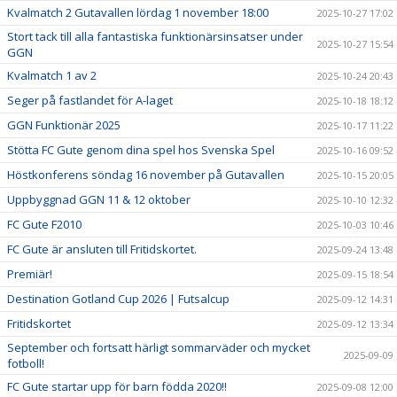
Kvalmatch 2 Gutavallen lördag 1 november 18:00
2025-10-27 17:02
Stort tack till alla fantastiska funktionärsinsatser under
2025-10-27 15:54
GGN
Kvalmatch 1 av 2
2025-10-24 20:43
Seger på fastlandet för A-laget
2025-10-18 18:12
GGN Funktionär 2025
2025-10-17 11:22
Stötta FC Gute genom dina spel hos Svenska Spel
2025-10-16 09:52
Höstkonferens söndag 16 november på Gutavallen
2025-10-15 20:05
Uppbyggnad GGN 11 & 12 oktober
2025-10-10 12:32
FC Gute F2010
2025-10-03 10:46
FC Gute är ansluten till Fritidskortet.
2025-09-24 13:48
Premiär!
2025-09-15 18:54
Destination Gotland Cup 2026 | Futsalcup
2025-09-12 14:31
Fritidskortet
2025-09-12 13:34
September och fortsatt härligt sommarväder och mycket
2025-09-09
fotboll!
FC Gute startar upp för barn födda 2020!!
2025-09-08 12:00