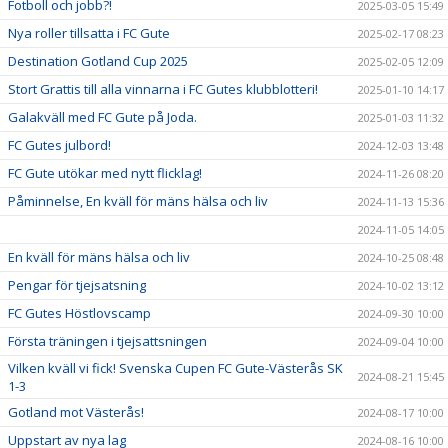
Fotboll och jobb?!
2025-03-05 15:49
Nya roller tillsatta i FC Gute
2025-02-17 08:23
Destination Gotland Cup 2025
2025-02-05 12:09
Stort Grattis till alla vinnarna i FC Gutes klubblotteri!
2025-01-10 14:17
Galakväll med FC Gute på Joda.
2025-01-03 11:32
FC Gutes julbord!
2024-12-03 13:48
FC Gute utökar med nytt flicklag!
2024-11-26 08:20
Påminnelse, En kväll för mäns hälsa och liv
2024-11-13 15:36
2024-11-05 14:05
En kväll för mäns hälsa och liv
2024-10-25 08:48
Pengar för tjejsatsning
2024-10-02 13:12
FC Gutes Höstlovscamp
2024-09-30 10:00
Första träningen i tjejsattsningen
2024-09-04 10:00
Vilken kväll vi fick! Svenska Cupen FC Gute-Västerås SK
2024-08-21 15:45
1-3
Gotland mot Västerås!
2024-08-17 10:00
Uppstart av nya lag
2024-08-16 10:00