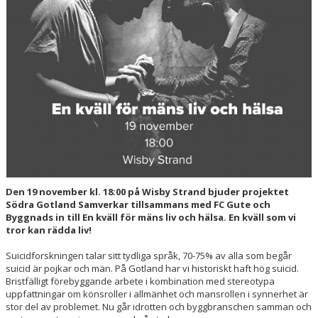
Den 19 november kl. 18:00 på Wisby Strand bjuder projektet
Södra Gotland Samverkar tillsammans med FC Gute och
Byggnads in till En kväll för mäns liv och hälsa. En kväll som vi
tror kan rädda liv!
Suicidforskningen talar sitt tydliga språk, 70-75% av alla som begår
suicid är pojkar och män. På Gotland har vi historiskt haft hög suicid.
Bristfälligt förebyggande arbete i kombination med stereotypa
uppfattningar om könsroller i allmänhet och mansrollen i synnerhet är
stor del av problemet. Nu går idrotten och byggbranschen samman och