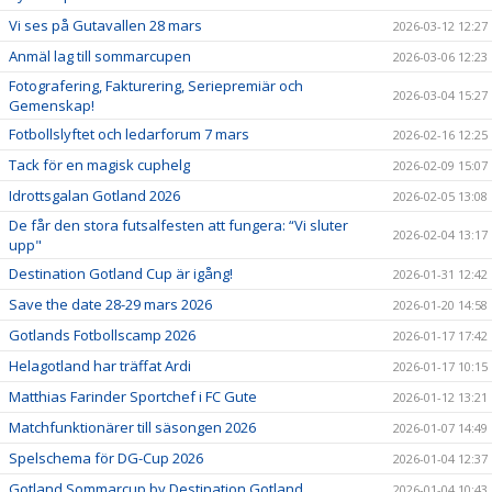
Vi ses på Gutavallen 28 mars
2026-03-12 12:27
Anmäl lag till sommarcupen
2026-03-06 12:23
Fotografering, Fakturering, Seriepremiär och
2026-03-04 15:27
Gemenskap!
Fotbollslyftet och ledarforum 7 mars
2026-02-16 12:25
Tack för en magisk cuphelg
2026-02-09 15:07
Idrottsgalan Gotland 2026
2026-02-05 13:08
De får den stora futsalfesten att fungera: “Vi sluter
2026-02-04 13:17
upp"
Destination Gotland Cup är igång!
2026-01-31 12:42
Save the date 28-29 mars 2026
2026-01-20 14:58
Gotlands Fotbollscamp 2026
2026-01-17 17:42
Helagotland har träffat Ardi
2026-01-17 10:15
Matthias Farinder Sportchef i FC Gute
2026-01-12 13:21
Matchfunktionärer till säsongen 2026
2026-01-07 14:49
Spelschema för DG-Cup 2026
2026-01-04 12:37
Gotland Sommarcup by Destination Gotland
2026-01-04 10:43