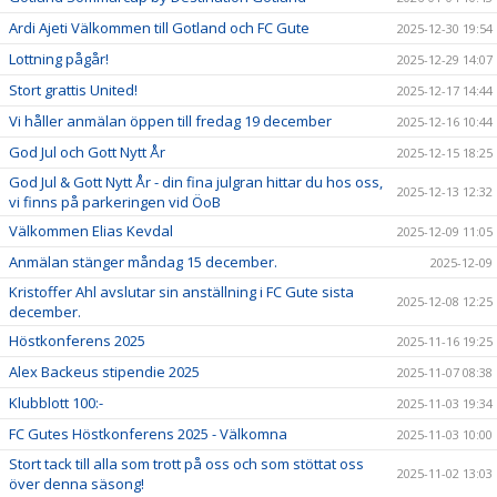
Ardi Ajeti Välkommen till Gotland och FC Gute
2025-12-30 19:54
Lottning pågår!
2025-12-29 14:07
Stort grattis United!
2025-12-17 14:44
Vi håller anmälan öppen till fredag 19 december
2025-12-16 10:44
God Jul och Gott Nytt År
2025-12-15 18:25
God Jul & Gott Nytt År - din fina julgran hittar du hos oss,
2025-12-13 12:32
vi finns på parkeringen vid ÖoB
Välkommen Elias Kevdal
2025-12-09 11:05
Anmälan stänger måndag 15 december.
2025-12-09
Kristoffer Ahl avslutar sin anställning i FC Gute sista
2025-12-08 12:25
december.
Höstkonferens 2025
2025-11-16 19:25
Alex Backeus stipendie 2025
2025-11-07 08:38
Klubblott 100:-
2025-11-03 19:34
FC Gutes Höstkonferens 2025 - Välkomna
2025-11-03 10:00
Stort tack till alla som trott på oss och som stöttat oss
2025-11-02 13:03
över denna säsong!