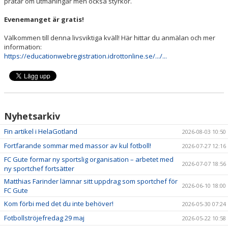
pratar om utmaningar men också styrkor.
Evenemanget är gratis!
Välkommen till denna livsviktiga kväll! Här hittar du anmälan och mer
information:
https://educationwebregistration.idrottonline.se/.../...
Nyhetsarkiv
Fin artikel i HelaGotland
2026-08-03 10:50
Fortfarande sommar med massor av kul fotboll!
2026-07-27 12:16
FC Gute formar ny sportslig organisation – arbetet med
2026-07-07 18:56
ny sportchef fortsätter
Matthias Farinder lämnar sitt uppdrag som sportchef för
2026-06-10 18:00
FC Gute
Kom förbi med det du inte behöver!
2026-05-30 07:24
Fotbollströjefredag 29 maj
2026-05-22 10:58