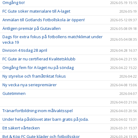
Omgång tio!
2026-05-19 15:15
FC Gute söker materialare till A-laget
2026-05-19
Anmälan till Gotlands Fotbollskola är öppen!
2026-05-12 09:37
Äntligen premiär på Gutavallen
2026-05-08 09:18
Dags för extra fokus på fotbollens matchklimat under
2026-05-04 08:35
vecka 19
Division 4 tisdag 28 april
2026-04-28 16:37
FC Gute är nu certifierad Kvalitetsklubb
2026-04-23 21:55
Omgång fem för A-laget nu på söndag
2026-04-22 15:22
Ny styrelse och framåtriktat fokus
2026-04-22
Ny vecka nya seriepremiärer
2026-04-08 15:06
Gutetimmen
2026-04-07
2026-04-03 21:06
Tränarfortbildning inom målvaktsspel
2026-04-03 20:56
Under hela påsklovet äter barn gratis på Joda.
2026-04-02 15:31
Ett säkert vårtecken
2026-03-31 15:37
Byt & Köp FC Gute kläder och fotbollsskor
2026-03-24 13:35