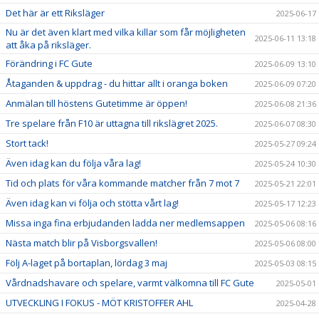
Det här är ett Riksläger
2025-06-17
Nu är det även klart med vilka killar som får möjligheten
2025-06-11 13:18
att åka på riksläger.
Förändring i FC Gute
2025-06-09 13:10
Åtaganden & uppdrag - du hittar allt i oranga boken
2025-06-09 07:20
Anmälan till höstens Gutetimme är öppen!
2025-06-08 21:36
Tre spelare från F10 är uttagna till rikslägret 2025.
2025-06-07 08:30
Stort tack!
2025-05-27 09:24
Även idag kan du följa våra lag!
2025-05-24 10:30
Tid och plats för våra kommande matcher från 7 mot 7
2025-05-21 22:01
Även idag kan vi följa och stötta vårt lag!
2025-05-17 12:23
Missa inga fina erbjudanden ladda ner medlemsappen
2025-05-06 08:16
Nästa match blir på Visborgsvallen!
2025-05-06 08:00
Följ A-laget på bortaplan, lördag 3 maj
2025-05-03 08:15
Vårdnadshavare och spelare, varmt välkomna till FC Gute
2025-05-01
UTVECKLING I FOKUS - MÖT KRISTOFFER AHL
2025-04-28