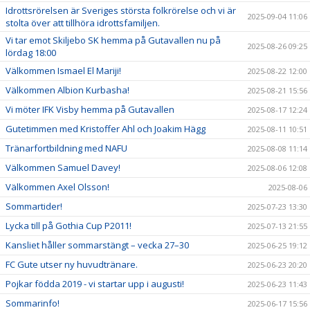
Idrottsrörelsen är Sveriges största folkrörelse och vi är
2025-09-04 11:06
stolta över att tillhöra idrottsfamiljen.
Vi tar emot Skiljebo SK hemma på Gutavallen nu på
2025-08-26 09:25
lördag 18:00
Välkommen Ismael El Mariji!
2025-08-22 12:00
Välkommen Albion Kurbasha!
2025-08-21 15:56
Vi möter IFK Visby hemma på Gutavallen
2025-08-17 12:24
Gutetimmen med Kristoffer Ahl och Joakim Hägg
2025-08-11 10:51
Tränarfortbildning med NAFU
2025-08-08 11:14
Välkommen Samuel Davey!
2025-08-06 12:08
Välkommen Axel Olsson!
2025-08-06
Sommartider!
2025-07-23 13:30
Lycka till på Gothia Cup P2011!
2025-07-13 21:55
Kansliet håller sommarstängt – vecka 27–30
2025-06-25 19:12
FC Gute utser ny huvudtränare.
2025-06-23 20:20
Pojkar födda 2019 - vi startar upp i augusti!
2025-06-23 11:43
Sommarinfo!
2025-06-17 15:56