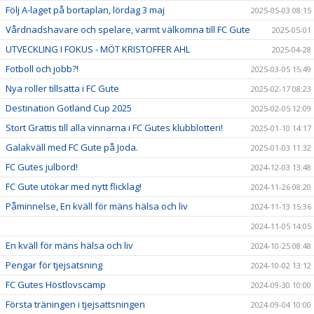
Följ A-laget på bortaplan, lördag 3 maj
2025-05-03 08:15
Vårdnadshavare och spelare, varmt välkomna till FC Gute
2025-05-01
UTVECKLING I FOKUS - MÖT KRISTOFFER AHL
2025-04-28
Fotboll och jobb?!
2025-03-05 15:49
Nya roller tillsatta i FC Gute
2025-02-17 08:23
Destination Gotland Cup 2025
2025-02-05 12:09
Stort Grattis till alla vinnarna i FC Gutes klubblotteri!
2025-01-10 14:17
Galakväll med FC Gute på Joda.
2025-01-03 11:32
FC Gutes julbord!
2024-12-03 13:48
FC Gute utökar med nytt flicklag!
2024-11-26 08:20
Påminnelse, En kväll för mäns hälsa och liv
2024-11-13 15:36
2024-11-05 14:05
En kväll för mäns hälsa och liv
2024-10-25 08:48
Pengar för tjejsatsning
2024-10-02 13:12
FC Gutes Höstlovscamp
2024-09-30 10:00
Första träningen i tjejsattsningen
2024-09-04 10:00