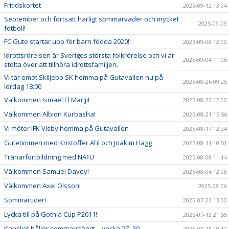
Fritidskortet
2025-09-12 13:34
September och fortsatt härligt sommarväder och mycket
2025-09-09
fotboll!
FC Gute startar upp för barn födda 2020!!
2025-09-08 12:00
Idrottsrörelsen är Sveriges största folkrörelse och vi är
2025-09-04 11:06
stolta över att tillhöra idrottsfamiljen.
Vi tar emot Skiljebo SK hemma på Gutavallen nu på
2025-08-26 09:25
lördag 18:00
Välkommen Ismael El Mariji!
2025-08-22 12:00
Välkommen Albion Kurbasha!
2025-08-21 15:56
Vi möter IFK Visby hemma på Gutavallen
2025-08-17 12:24
Gutetimmen med Kristoffer Ahl och Joakim Hägg
2025-08-11 10:51
Tränarfortbildning med NAFU
2025-08-08 11:14
Välkommen Samuel Davey!
2025-08-06 12:08
Välkommen Axel Olsson!
2025-08-06
Sommartider!
2025-07-23 13:30
Lycka till på Gothia Cup P2011!
2025-07-13 21:55
Kansliet håller sommarstängt – vecka 27–30
2025-06-25 19:12