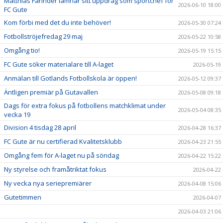
Matthias Farinder lämnar sitt uppdrag som sportchef för
2026-06-10 18:00
FC Gute
Kom förbi med det du inte behöver!
2026-05-30 07:24
Fotbollströjefredag 29 maj
2026-05-22 10:58
Omgång tio!
2026-05-19 15:15
FC Gute söker materialare till A-laget
2026-05-19
Anmälan till Gotlands Fotbollskola är öppen!
2026-05-12 09:37
Äntligen premiär på Gutavallen
2026-05-08 09:18
Dags för extra fokus på fotbollens matchklimat under
2026-05-04 08:35
vecka 19
Division 4 tisdag 28 april
2026-04-28 16:37
FC Gute är nu certifierad Kvalitetsklubb
2026-04-23 21:55
Omgång fem för A-laget nu på söndag
2026-04-22 15:22
Ny styrelse och framåtriktat fokus
2026-04-22
Ny vecka nya seriepremiärer
2026-04-08 15:06
Gutetimmen
2026-04-07
2026-04-03 21:06