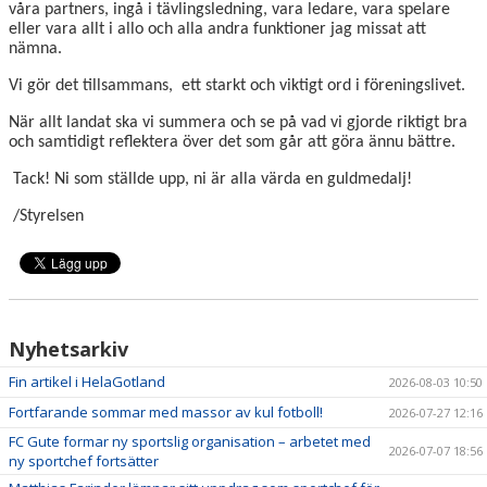
våra partners, ingå i tävlingsledning, vara ledare, vara spelare
eller vara allt i allo och alla andra funktioner jag missat att
nämna.
Vi gör det tillsammans, ett starkt och viktigt ord i föreningslivet.
När allt landat ska vi summera och se på vad vi gjorde riktigt bra
och samtidigt reflektera över det som går att göra ännu bättre.
Tack! Ni som ställde upp, ni är alla värda en guldmedalj!
/Styrelsen
Nyhetsarkiv
Fin artikel i HelaGotland
2026-08-03 10:50
Fortfarande sommar med massor av kul fotboll!
2026-07-27 12:16
FC Gute formar ny sportslig organisation – arbetet med
2026-07-07 18:56
ny sportchef fortsätter