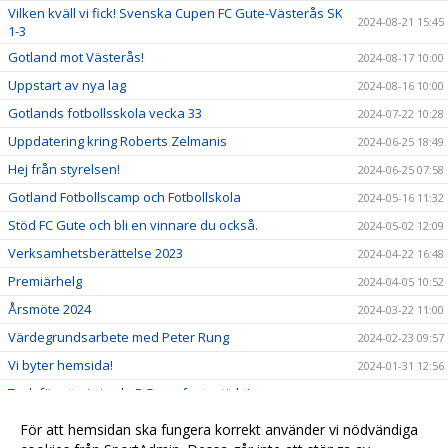
Vilken kväll vi fick! Svenska Cupen FC Gute-Västerås SK
2024-08-21 15:45
1-3
Gotland mot Västerås!
2024-08-17 10:00
Uppstart av nya lag
2024-08-16 10:00
Gotlands fotbollsskola vecka 33
2024-07-22 10:28
Uppdatering kring Roberts Zelmanis
2024-06-25 18:49
Hej från styrelsen!
2024-06-25 07:58
Gotland Fotbollscamp och Fotbollskola
2024-05-16 11:32
Stöd FC Gute och bli en vinnare du också.
2024-05-02 12:09
Verksamhetsberättelse 2023
2024-04-22 16:48
Premiärhelg
2024-04-05 10:52
Årsmöte 2024
2024-03-22 11:00
Värdegrundsarbete med Peter Rung
2024-02-23 09:57
Vi byter hemsida!
2024-01-31 12:56
Tack för att ni gjorde DG cup fantastiskt!
2024-01-31 12:35
Lottning DG-cup 2024
2023-12-25 14:19
För att hemsidan ska fungera korrekt använder vi nödvändiga