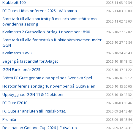
Klubblott 100:-
2025-11-03 19:34
FC Gutes Höstkonferens 2025 - Välkomna
2025-11-03 10:00
Stort tack till alla som trott på oss och som stöttat oss
2025-11-02 13:03
över denna säsong!
Kvalmatch 2 Gutavallen lördag 1 november 18:00
2025-10-27 17:02
Stort tack till alla fantastiska funktionärsinsatser under
2025-10-27 15:54
GGN
Kvalmatch 1 av 2
2025-10-24 20:43
Seger på fastlandet för A-laget
2025-10-18 18:12
GGN Funktionär 2025
2025-10-17 11:22
Stötta FC Gute genom dina spel hos Svenska Spel
2025-10-16 09:52
Höstkonferens söndag 16 november på Gutavallen
2025-10-15 20:05
Uppbyggnad GGN 11 & 12 oktober
2025-10-10 12:32
FC Gute F2010
2025-10-03 10:46
FC Gute är ansluten till Fritidskortet.
2025-09-24 13:48
Premiär!
2025-09-15 18:54
Destination Gotland Cup 2026 | Futsalcup
2025-09-12 14:31