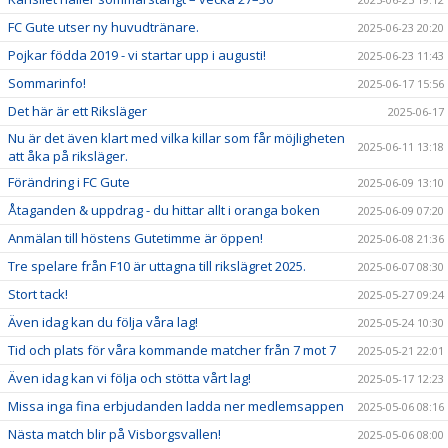
FC Gute utser ny huvudtränare.
2025-06-23 20:20
Pojkar födda 2019 - vi startar upp i augusti!
2025-06-23 11:43
Sommarinfo!
2025-06-17 15:56
Det här är ett Riksläger
2025-06-17
Nu är det även klart med vilka killar som får möjligheten
2025-06-11 13:18
att åka på riksläger.
Förändring i FC Gute
2025-06-09 13:10
Åtaganden & uppdrag - du hittar allt i oranga boken
2025-06-09 07:20
Anmälan till höstens Gutetimme är öppen!
2025-06-08 21:36
Tre spelare från F10 är uttagna till rikslägret 2025.
2025-06-07 08:30
Stort tack!
2025-05-27 09:24
Även idag kan du följa våra lag!
2025-05-24 10:30
Tid och plats för våra kommande matcher från 7 mot 7
2025-05-21 22:01
Även idag kan vi följa och stötta vårt lag!
2025-05-17 12:23
Missa inga fina erbjudanden ladda ner medlemsappen
2025-05-06 08:16
Nästa match blir på Visborgsvallen!
2025-05-06 08:00