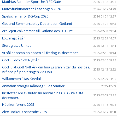
Matthias Farinder Sportchef i FC Gute
2026-01-12 13:21
Matchfunktionärer till säsongen 2026
2026-01-07 14:49
Spelschema för DG-Cup 2026
2026-01-04 12:37
Gotland Sommarcup by Destination Gotland
2026-01-04 10:43
Ardi Ajeti Välkommen till Gotland och FC Gute
2025-12-30 19:54
Lottning pågår!
2025-12-29 14:07
Stort grattis United!
2025-12-17 14:44
Vi håller anmälan öppen till fredag 19 december
2025-12-16 10:44
God Jul och Gott Nytt År
2025-12-15 18:25
God Jul & Gott Nytt År - din fina julgran hittar du hos oss,
2025-12-13 12:32
vi finns på parkeringen vid ÖoB
Välkommen Elias Kevdal
2025-12-09 11:05
Anmälan stänger måndag 15 december.
2025-12-09
Kristoffer Ahl avslutar sin anställning i FC Gute sista
2025-12-08 12:25
december.
Höstkonferens 2025
2025-11-16 19:25
Alex Backeus stipendie 2025
2025-11-07 08:38