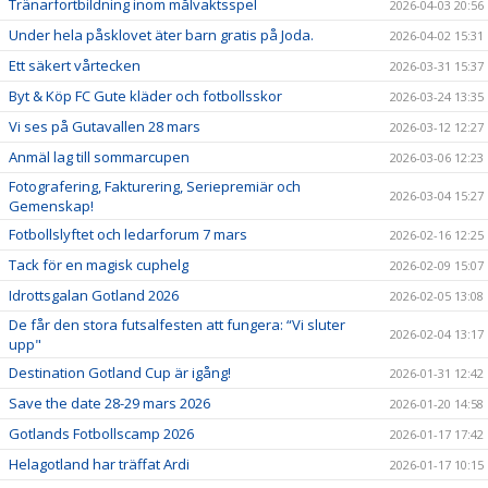
Tränarfortbildning inom målvaktsspel
2026-04-03 20:56
Under hela påsklovet äter barn gratis på Joda.
2026-04-02 15:31
Ett säkert vårtecken
2026-03-31 15:37
Byt & Köp FC Gute kläder och fotbollsskor
2026-03-24 13:35
Vi ses på Gutavallen 28 mars
2026-03-12 12:27
Anmäl lag till sommarcupen
2026-03-06 12:23
Fotografering, Fakturering, Seriepremiär och
2026-03-04 15:27
Gemenskap!
Fotbollslyftet och ledarforum 7 mars
2026-02-16 12:25
Tack för en magisk cuphelg
2026-02-09 15:07
Idrottsgalan Gotland 2026
2026-02-05 13:08
De får den stora futsalfesten att fungera: “Vi sluter
2026-02-04 13:17
upp"
Destination Gotland Cup är igång!
2026-01-31 12:42
Save the date 28-29 mars 2026
2026-01-20 14:58
Gotlands Fotbollscamp 2026
2026-01-17 17:42
Helagotland har träffat Ardi
2026-01-17 10:15