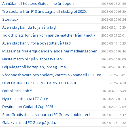
Anmälan till höstens Gutetimme är öppen!
2025-06-08 21:36
Tre spelare från F10 är uttagna till rikslägret 2025.
2025-06-07 08:30
Stort tack!
2025-05-27 09:24
Även idag kan du följa våra lag!
2025-05-24 10:30
Tid och plats för våra kommande matcher från 7 mot 7
2025-05-21 22:01
Även idag kan vi följa och stötta vårt lag!
2025-05-17 12:23
Missa inga fina erbjudanden ladda ner medlemsappen
2025-05-06 08:16
Nästa match blir på Visborgsvallen!
2025-05-06 08:00
Följ A-laget på bortaplan, lördag 3 maj
2025-05-03 08:15
Vårdnadshavare och spelare, varmt välkomna till FC Gute
2025-05-01
UTVECKLING I FOKUS - MÖT KRISTOFFER AHL
2025-04-28
Fotboll och jobb?!
2025-03-05 15:49
Nya roller tillsatta i FC Gute
2025-02-17 08:23
Destination Gotland Cup 2025
2025-02-05 12:09
Stort Grattis till alla vinnarna i FC Gutes klubblotteri!
2025-01-10 14:17
Galakväll med FC Gute på Joda.
2025-01-03 11:32