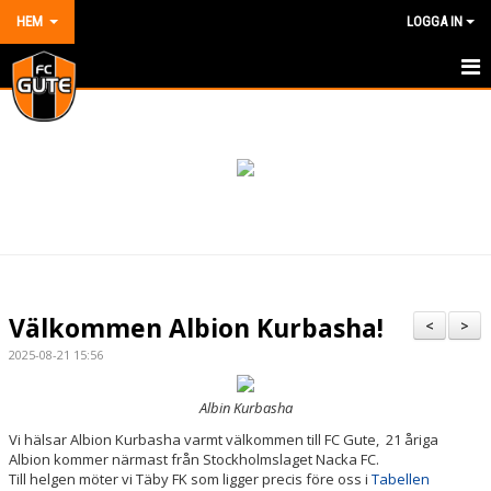
HEM
LOGGA IN
HEM
NYHETER
OM KLUBBEN
KONTAKT
KALENDER
Välkommen Albion Kurbasha!
<
>
DOKUMENT
2025-08-21 15:56
VÅRA LAG/TRÄNARE
Albin Kurbasha
Vi hälsar Albion Kurbasha varmt välkommen till FC Gute, 21 åriga
MATCHER
Albion kommer närmast från Stockholmslaget Nacka FC.
Till helgen möter vi Täby FK som ligger precis före oss i
Tabellen
BILDGALLERI