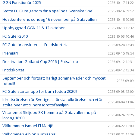
GGN Funktionär 2025
2025-10-17 11:22
Stötta FC Gute genom dina spel hos Svenska Spel
2025-10-16 09:52
Höstkonferens söndag 16 november på Gutavallen
2025-10-15 20:05
Uppbyggnad GGN 11 & 12 oktober
2025-10-10 12:32
FC Gute F2010
2025-10-03 10:46
FC Gute är ansluten till Fritidskortet.
2025-09-24 13:48
Premiär!
2025-09-15 18:54
Destination Gotland Cup 2026 | Futsalcup
2025-09-12 14:31
Fritidskortet
2025-09-12 13:34
September och fortsatt härligt sommarväder och mycket
2025-09-09
fotboll!
FC Gute startar upp för barn födda 2020!!
2025-09-08 12:00
Idrottsrörelsen är Sveriges största folkrörelse och vi är
2025-09-04 11:06
stolta över att tillhöra idrottsfamiljen.
Vi tar emot Skiljebo SK hemma på Gutavallen nu på
2025-08-26 09:25
lördag 18:00
Välkommen Ismael El Mariji!
2025-08-22 12:00
Välkommen Albion Kurbasha!
2025-08-21 15:56