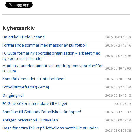
Nyhetsarkiv
Fin artikel i HelaGotland
2026-08-03 10:50
Fortfarande sommar med massor av kul fotboll!
2026-07-27 12:16
FC Gute formar ny sportslig organisation – arbetet med
2026-07-07 18:56
ny sportchef fortsätter
Matthias Farinder lämnar sitt uppdrag som sportchef för
2026-06-10 18:00
FC Gute
Kom förbi med det du inte behöver!
2026-05-30 07:24
Fotbollströjefredag 29 maj
2026-05-22 10:58
Omgång tio!
2026-05-19 15:15
FC Gute söker materialare till A-laget
2026-05-19
Anmälan till Gotlands Fotbollskola är öppen!
2026-05-12 09:37
Äntligen premiär på Gutavallen
2026-05-08 09:18
Dags för extra fokus på fotbollens matchklimat under
2026-05-04 08:35