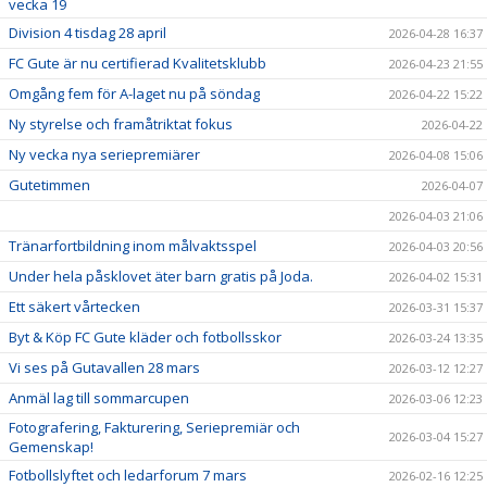
vecka 19
Division 4 tisdag 28 april
2026-04-28 16:37
FC Gute är nu certifierad Kvalitetsklubb
2026-04-23 21:55
Omgång fem för A-laget nu på söndag
2026-04-22 15:22
Ny styrelse och framåtriktat fokus
2026-04-22
Ny vecka nya seriepremiärer
2026-04-08 15:06
Gutetimmen
2026-04-07
2026-04-03 21:06
Tränarfortbildning inom målvaktsspel
2026-04-03 20:56
Under hela påsklovet äter barn gratis på Joda.
2026-04-02 15:31
Ett säkert vårtecken
2026-03-31 15:37
Byt & Köp FC Gute kläder och fotbollsskor
2026-03-24 13:35
Vi ses på Gutavallen 28 mars
2026-03-12 12:27
Anmäl lag till sommarcupen
2026-03-06 12:23
Fotografering, Fakturering, Seriepremiär och
2026-03-04 15:27
Gemenskap!
Fotbollslyftet och ledarforum 7 mars
2026-02-16 12:25