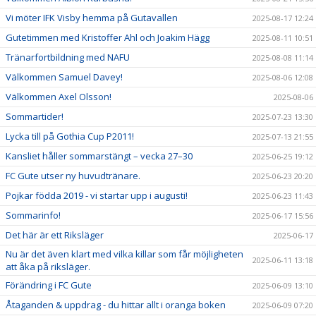
Vi möter IFK Visby hemma på Gutavallen
2025-08-17 12:24
Gutetimmen med Kristoffer Ahl och Joakim Hägg
2025-08-11 10:51
Tränarfortbildning med NAFU
2025-08-08 11:14
Välkommen Samuel Davey!
2025-08-06 12:08
Välkommen Axel Olsson!
2025-08-06
Sommartider!
2025-07-23 13:30
Lycka till på Gothia Cup P2011!
2025-07-13 21:55
Kansliet håller sommarstängt – vecka 27–30
2025-06-25 19:12
FC Gute utser ny huvudtränare.
2025-06-23 20:20
Pojkar födda 2019 - vi startar upp i augusti!
2025-06-23 11:43
Sommarinfo!
2025-06-17 15:56
Det här är ett Riksläger
2025-06-17
Nu är det även klart med vilka killar som får möjligheten
2025-06-11 13:18
att åka på riksläger.
Förändring i FC Gute
2025-06-09 13:10
Åtaganden & uppdrag - du hittar allt i oranga boken
2025-06-09 07:20