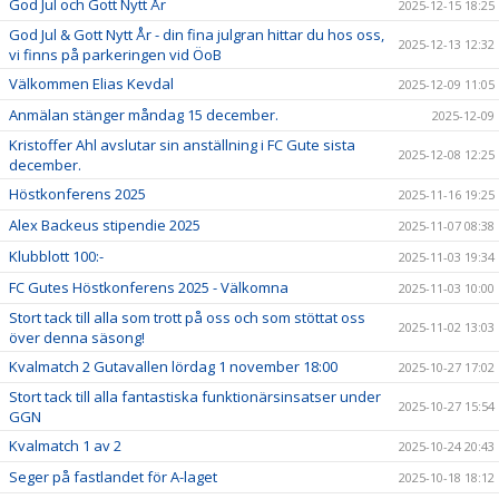
God Jul och Gott Nytt År
2025-12-15 18:25
God Jul & Gott Nytt År - din fina julgran hittar du hos oss,
2025-12-13 12:32
vi finns på parkeringen vid ÖoB
Välkommen Elias Kevdal
2025-12-09 11:05
Anmälan stänger måndag 15 december.
2025-12-09
Kristoffer Ahl avslutar sin anställning i FC Gute sista
2025-12-08 12:25
december.
Höstkonferens 2025
2025-11-16 19:25
Alex Backeus stipendie 2025
2025-11-07 08:38
Klubblott 100:-
2025-11-03 19:34
FC Gutes Höstkonferens 2025 - Välkomna
2025-11-03 10:00
Stort tack till alla som trott på oss och som stöttat oss
2025-11-02 13:03
över denna säsong!
Kvalmatch 2 Gutavallen lördag 1 november 18:00
2025-10-27 17:02
Stort tack till alla fantastiska funktionärsinsatser under
2025-10-27 15:54
GGN
Kvalmatch 1 av 2
2025-10-24 20:43
Seger på fastlandet för A-laget
2025-10-18 18:12