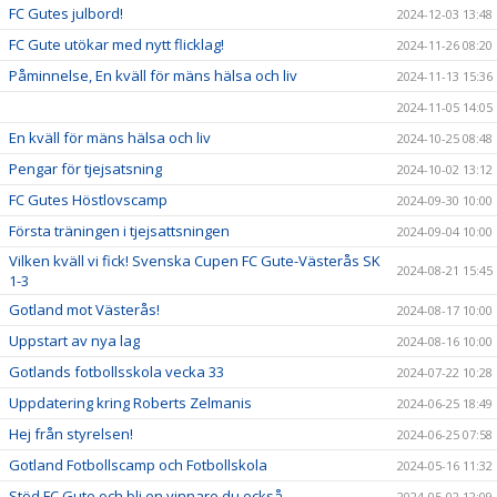
FC Gutes julbord!
2024-12-03 13:48
FC Gute utökar med nytt flicklag!
2024-11-26 08:20
Påminnelse, En kväll för mäns hälsa och liv
2024-11-13 15:36
2024-11-05 14:05
En kväll för mäns hälsa och liv
2024-10-25 08:48
Pengar för tjejsatsning
2024-10-02 13:12
FC Gutes Höstlovscamp
2024-09-30 10:00
Första träningen i tjejsattsningen
2024-09-04 10:00
Vilken kväll vi fick! Svenska Cupen FC Gute-Västerås SK
2024-08-21 15:45
1-3
Gotland mot Västerås!
2024-08-17 10:00
Uppstart av nya lag
2024-08-16 10:00
Gotlands fotbollsskola vecka 33
2024-07-22 10:28
Uppdatering kring Roberts Zelmanis
2024-06-25 18:49
Hej från styrelsen!
2024-06-25 07:58
Gotland Fotbollscamp och Fotbollskola
2024-05-16 11:32
Stöd FC Gute och bli en vinnare du också.
2024-05-02 12:09