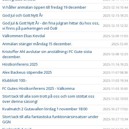
Vi håller anmälan öppen till fredag 19 december
2025-12-16 10:44
God Jul och Gott Nytt År
2025-12-15 18:25
God Jul & Gott Nytt År - din fina julgran hittar du hos oss,
2025-12-13 12:32
vi finns på parkeringen vid ÖoB
Välkommen Elias Kevdal
2025-12-09 11:05
Anmälan stänger måndag 15 december.
2025-12-09
Kristoffer Ahl avslutar sin anställning i FC Gute sista
2025-12-08 12:25
december.
Höstkonferens 2025
2025-11-16 19:25
Alex Backeus stipendie 2025
2025-11-07 08:38
Klubblott 100:-
2025-11-03 19:34
FC Gutes Höstkonferens 2025 - Välkomna
2025-11-03 10:00
Stort tack till alla som trott på oss och som stöttat oss
2025-11-02 13:03
över denna säsong!
Kvalmatch 2 Gutavallen lördag 1 november 18:00
2025-10-27 17:02
Stort tack till alla fantastiska funktionärsinsatser under
2025-10-27 15:54
GGN