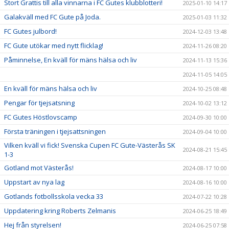
Stort Grattis till alla vinnarna i FC Gutes klubblotteri!
2025-01-10 14:17
Galakväll med FC Gute på Joda.
2025-01-03 11:32
FC Gutes julbord!
2024-12-03 13:48
FC Gute utökar med nytt flicklag!
2024-11-26 08:20
Påminnelse, En kväll för mäns hälsa och liv
2024-11-13 15:36
2024-11-05 14:05
En kväll för mäns hälsa och liv
2024-10-25 08:48
Pengar för tjejsatsning
2024-10-02 13:12
FC Gutes Höstlovscamp
2024-09-30 10:00
Första träningen i tjejsattsningen
2024-09-04 10:00
Vilken kväll vi fick! Svenska Cupen FC Gute-Västerås SK
2024-08-21 15:45
1-3
Gotland mot Västerås!
2024-08-17 10:00
Uppstart av nya lag
2024-08-16 10:00
Gotlands fotbollsskola vecka 33
2024-07-22 10:28
Uppdatering kring Roberts Zelmanis
2024-06-25 18:49
Hej från styrelsen!
2024-06-25 07:58