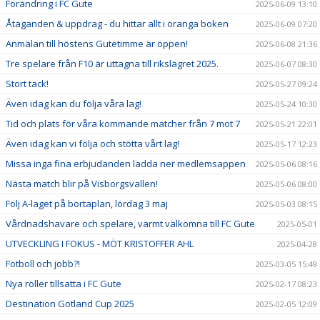
Förändring i FC Gute
2025-06-09 13:10
Åtaganden & uppdrag - du hittar allt i oranga boken
2025-06-09 07:20
Anmälan till höstens Gutetimme är öppen!
2025-06-08 21:36
Tre spelare från F10 är uttagna till rikslägret 2025.
2025-06-07 08:30
Stort tack!
2025-05-27 09:24
Även idag kan du följa våra lag!
2025-05-24 10:30
Tid och plats för våra kommande matcher från 7 mot 7
2025-05-21 22:01
Även idag kan vi följa och stötta vårt lag!
2025-05-17 12:23
Missa inga fina erbjudanden ladda ner medlemsappen
2025-05-06 08:16
Nästa match blir på Visborgsvallen!
2025-05-06 08:00
Följ A-laget på bortaplan, lördag 3 maj
2025-05-03 08:15
Vårdnadshavare och spelare, varmt välkomna till FC Gute
2025-05-01
UTVECKLING I FOKUS - MÖT KRISTOFFER AHL
2025-04-28
Fotboll och jobb?!
2025-03-05 15:49
Nya roller tillsatta i FC Gute
2025-02-17 08:23
Destination Gotland Cup 2025
2025-02-05 12:09