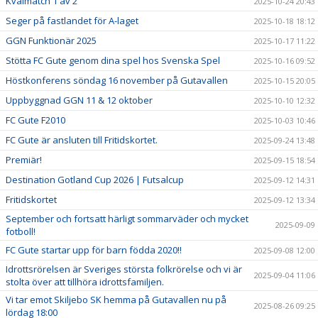
Kvalmatch 1 av 2
2025-10-24 20:43
Seger på fastlandet för A-laget
2025-10-18 18:12
GGN Funktionär 2025
2025-10-17 11:22
Stötta FC Gute genom dina spel hos Svenska Spel
2025-10-16 09:52
Höstkonferens söndag 16 november på Gutavallen
2025-10-15 20:05
Uppbyggnad GGN 11 & 12 oktober
2025-10-10 12:32
FC Gute F2010
2025-10-03 10:46
FC Gute är ansluten till Fritidskortet.
2025-09-24 13:48
Premiär!
2025-09-15 18:54
Destination Gotland Cup 2026 | Futsalcup
2025-09-12 14:31
Fritidskortet
2025-09-12 13:34
September och fortsatt härligt sommarväder och mycket
2025-09-09
fotboll!
FC Gute startar upp för barn födda 2020!!
2025-09-08 12:00
Idrottsrörelsen är Sveriges största folkrörelse och vi är
2025-09-04 11:06
stolta över att tillhöra idrottsfamiljen.
Vi tar emot Skiljebo SK hemma på Gutavallen nu på
2025-08-26 09:25
lördag 18:00