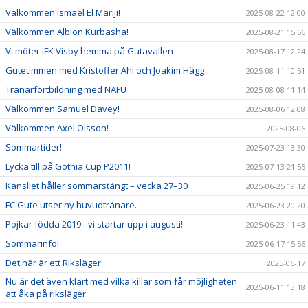
Välkommen Ismael El Mariji!
2025-08-22 12:00
Välkommen Albion Kurbasha!
2025-08-21 15:56
Vi möter IFK Visby hemma på Gutavallen
2025-08-17 12:24
Gutetimmen med Kristoffer Ahl och Joakim Hägg
2025-08-11 10:51
Tränarfortbildning med NAFU
2025-08-08 11:14
Välkommen Samuel Davey!
2025-08-06 12:08
Välkommen Axel Olsson!
2025-08-06
Sommartider!
2025-07-23 13:30
Lycka till på Gothia Cup P2011!
2025-07-13 21:55
Kansliet håller sommarstängt – vecka 27–30
2025-06-25 19:12
FC Gute utser ny huvudtränare.
2025-06-23 20:20
Pojkar födda 2019 - vi startar upp i augusti!
2025-06-23 11:43
Sommarinfo!
2025-06-17 15:56
Det här är ett Riksläger
2025-06-17
Nu är det även klart med vilka killar som får möjligheten
2025-06-11 13:18
att åka på riksläger.