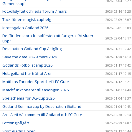
2026-03-04 15:27
Gemenskap!
Fotbollslyftet och ledarforum 7 mars
2026-02-16 12:25
Tack för en magisk cuphelg
2026-02-09 15:07
Idrottsgalan Gotland 2026
2026-02-05 13:08
De får den stora futsalfesten att fungera: “Vi sluter
2026-02-04 13:17
upp"
Destination Gotland Cup är igång!
2026-01-31 12:42
Save the date 28-29 mars 2026
2026-01-20 14:58
Gotlands Fotbollscamp 2026
2026-01-17 17:42
Helagotland har träffat Ardi
2026-01-17 10:15
Matthias Farinder Sportchef i FC Gute
2026-01-12 13:21
Matchfunktionärer till säsongen 2026
2026-01-07 14:49
Spelschema för DG-Cup 2026
2026-01-04 12:37
Gotland Sommarcup by Destination Gotland
2026-01-04 10:43
Ardi Ajeti Välkommen till Gotland och FC Gute
2025-12-30 19:54
Lottning pågår!
2025-12-29 14:07
Stort grattis United!
2025-12-17 14:44