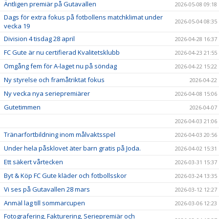
Äntligen premiär på Gutavallen
2026-05-08 09:18
Dags för extra fokus på fotbollens matchklimat under
2026-05-04 08:35
vecka 19
Division 4 tisdag 28 april
2026-04-28 16:37
FC Gute är nu certifierad Kvalitetsklubb
2026-04-23 21:55
Omgång fem för A-laget nu på söndag
2026-04-22 15:22
Ny styrelse och framåtriktat fokus
2026-04-22
Ny vecka nya seriepremiärer
2026-04-08 15:06
Gutetimmen
2026-04-07
2026-04-03 21:06
Tränarfortbildning inom målvaktsspel
2026-04-03 20:56
Under hela påsklovet äter barn gratis på Joda.
2026-04-02 15:31
Ett säkert vårtecken
2026-03-31 15:37
Byt & Köp FC Gute kläder och fotbollsskor
2026-03-24 13:35
Vi ses på Gutavallen 28 mars
2026-03-12 12:27
Anmäl lag till sommarcupen
2026-03-06 12:23
Fotografering, Fakturering, Seriepremiär och