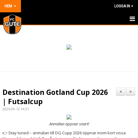
HEM
LOGGA IN
HEM
NYHETER
OM KLUBBEN
KONTAKT
KALENDER
Destination Gotland Cup 2026
<
>
DOKUMENT
| Futsalcup
2025-09-12 14:31
VÅRA LAG/TRÄNARE
Anmälan öppnar snart!
MATCHER
Stay tuned – anmälan till DG-Cupp 2026 öppnar inom kort vissa
👉
BILDGALLERI