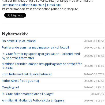
klasser blir snabbt fulla så vänta inte för länge med er anmälan.
Destination Gotland Cup 2026 | Futsalcup
#futsall #motion #elit #destinationgotlandcup #fcgute
Nyhetsarkiv
Fin artikel i HelaGotland
2026-08-03 10:50
Fortfarande sommar med massor av kul fotboll!
2026-07-27 12:16
FC Gute formar ny sportslig organisation – arbetet med
2026-07-07 18:56
ny sportchef fortsätter
Matthias Farinder lämnar sitt uppdrag som sportchef för
2026-06-10 18:00
FC Gute
Kom förbi med det du inte behöver!
2026-05-30 07:24
Fotbollströjefredag 29 maj
2026-05-22 10:58
Omgång tio!
2026-05-19 15:15
FC Gute söker materialare till A-laget
2026-05-19
Anmälan till Gotlands Fotbollskola är öppen!
2026-05-12 09:37