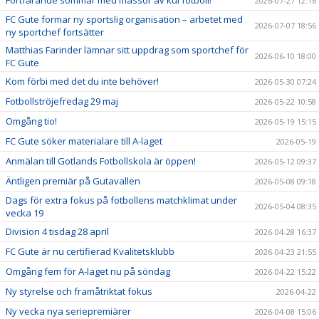
2026-07-27 12:16
FC Gute formar ny sportslig organisation – arbetet med
2026-07-07 18:56
ny sportchef fortsätter
Matthias Farinder lämnar sitt uppdrag som sportchef för
2026-06-10 18:00
FC Gute
Kom förbi med det du inte behöver!
2026-05-30 07:24
Fotbollströjefredag 29 maj
2026-05-22 10:58
Omgång tio!
2026-05-19 15:15
FC Gute söker materialare till A-laget
2026-05-19
Anmälan till Gotlands Fotbollskola är öppen!
2026-05-12 09:37
Äntligen premiär på Gutavallen
2026-05-08 09:18
Dags för extra fokus på fotbollens matchklimat under
2026-05-04 08:35
vecka 19
Division 4 tisdag 28 april
2026-04-28 16:37
FC Gute är nu certifierad Kvalitetsklubb
2026-04-23 21:55
Omgång fem för A-laget nu på söndag
2026-04-22 15:22
Ny styrelse och framåtriktat fokus
2026-04-22
Ny vecka nya seriepremiärer
2026-04-08 15:06