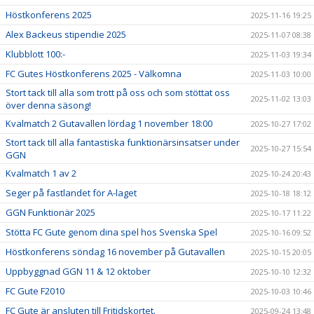
Höstkonferens 2025
2025-11-16 19:25
Alex Backeus stipendie 2025
2025-11-07 08:38
Klubblott 100:-
2025-11-03 19:34
FC Gutes Höstkonferens 2025 - Välkomna
2025-11-03 10:00
Stort tack till alla som trott på oss och som stöttat oss
2025-11-02 13:03
över denna säsong!
Kvalmatch 2 Gutavallen lördag 1 november 18:00
2025-10-27 17:02
Stort tack till alla fantastiska funktionärsinsatser under
2025-10-27 15:54
GGN
Kvalmatch 1 av 2
2025-10-24 20:43
Seger på fastlandet för A-laget
2025-10-18 18:12
GGN Funktionär 2025
2025-10-17 11:22
Stötta FC Gute genom dina spel hos Svenska Spel
2025-10-16 09:52
Höstkonferens söndag 16 november på Gutavallen
2025-10-15 20:05
Uppbyggnad GGN 11 & 12 oktober
2025-10-10 12:32
FC Gute F2010
2025-10-03 10:46
FC Gute är ansluten till Fritidskortet.
2025-09-24 13:48