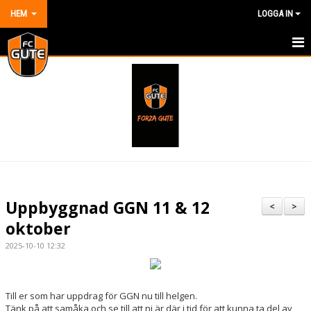
HEM
LOGGA IN
HEM
NYHETER
OM KLUBBEN
KONTAKT
KALENDER
Uppbyggnad GGN 11 & 12
<
>
DOKUMENT
oktober
2025-10-10 12:32
VÅRA LAG/TRÄNARE
MATCHER
Till er som har uppdrag för GGN nu till helgen.
Tänk på att samåka och se till att ni är där i tid för att kunna ta del av
BILDGALLERI