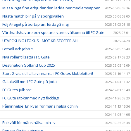
Missa inga fina erbjudanden ladda ner medlemsappen
2025-05-06 08:16
Nästa match blir på Visborgsvallen!
2025-05-06 08:00
Följ A-laget på bortaplan, lördag 3 maj
2025-05-03 08:15
Vårdnadshavare och spelare, varmt välkomna till FC Gute
2025-05-01
UTVECKLING I FOKUS - MÖT KRISTOFFER AHL
2025-04-28
Fotboll och jobb?!
2025-03-05 15:49
Nya roller tillsatta i FC Gute
2025-02-17 08:23
Destination Gotland Cup 2025
2025-02-05 12:09
Stort Grattis till alla vinnarna i FC Gutes klubblotteri!
2025-01-10 14:17
Galakväll med FC Gute på Joda.
2025-01-03 11:32
FC Gutes julbord!
2024-12-03 13:48
FC Gute utökar med nytt flicklag!
2024-11-26 08:20
Påminnelse, En kväll för mäns hälsa och liv
2024-11-13 15:36
2024-11-05 14:05
En kväll för mäns hälsa och liv
2024-10-25 08:48
Pengar för tjejsatsning
2024-10-02 13:12