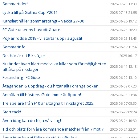
Sommartider!
2025-07-23 13:30
Lycka till på Gothia Cup P2011!
2025-07-13 21:55
Kansliet håller sommarstängt – vecka 27–30
2025-06-25 19:12
FC Gute utser ny huvudtränare.
2025-06-23 20:20
Pojkar födda 2019 - vi startar upp i augusti!
2025-06-23 11:43
Sommarinfo!
2025-06-17 15:56
Det här är ett Riksläger
2025-06-17
Nu är det även klart med vilka killar som får möjligheten
2025-06-11 13:18
att åka på riksläger.
Förändring i FC Gute
2025-06-09 13:10
Åtaganden & uppdrag - du hittar allt i oranga boken
2025-06-09 07:20
Anmälan till höstens Gutetimme är öppen!
2025-06-08 21:36
Tre spelare från F10 är uttagna till rikslägret 2025.
2025-06-07 08:30
Stort tack!
2025-05-27 09:24
Även idag kan du följa våra lag!
2025-05-24 10:30
Tid och plats för våra kommande matcher från 7 mot 7
2025-05-21 22:01
Även idag kan vi följa och stötta vårt lag!
2025-05-17 12:23