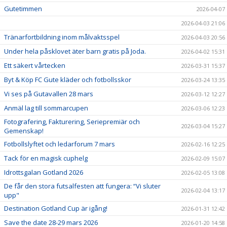
Gutetimmen
2026-04-07
2026-04-03 21:06
Tränarfortbildning inom målvaktsspel
2026-04-03 20:56
Under hela påsklovet äter barn gratis på Joda.
2026-04-02 15:31
Ett säkert vårtecken
2026-03-31 15:37
Byt & Köp FC Gute kläder och fotbollsskor
2026-03-24 13:35
Vi ses på Gutavallen 28 mars
2026-03-12 12:27
Anmäl lag till sommarcupen
2026-03-06 12:23
Fotografering, Fakturering, Seriepremiär och
2026-03-04 15:27
Gemenskap!
Fotbollslyftet och ledarforum 7 mars
2026-02-16 12:25
Tack för en magisk cuphelg
2026-02-09 15:07
Idrottsgalan Gotland 2026
2026-02-05 13:08
De får den stora futsalfesten att fungera: “Vi sluter
2026-02-04 13:17
upp"
Destination Gotland Cup är igång!
2026-01-31 12:42
Save the date 28-29 mars 2026
2026-01-20 14:58