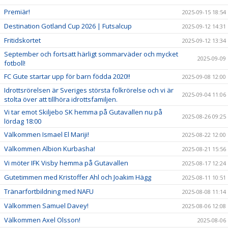
Premiär!
2025-09-15 18:54
Destination Gotland Cup 2026 | Futsalcup
2025-09-12 14:31
Fritidskortet
2025-09-12 13:34
September och fortsatt härligt sommarväder och mycket
2025-09-09
fotboll!
FC Gute startar upp för barn födda 2020!!
2025-09-08 12:00
Idrottsrörelsen är Sveriges största folkrörelse och vi är
2025-09-04 11:06
stolta över att tillhöra idrottsfamiljen.
Vi tar emot Skiljebo SK hemma på Gutavallen nu på
2025-08-26 09:25
lördag 18:00
Välkommen Ismael El Mariji!
2025-08-22 12:00
Välkommen Albion Kurbasha!
2025-08-21 15:56
Vi möter IFK Visby hemma på Gutavallen
2025-08-17 12:24
Gutetimmen med Kristoffer Ahl och Joakim Hägg
2025-08-11 10:51
Tränarfortbildning med NAFU
2025-08-08 11:14
Välkommen Samuel Davey!
2025-08-06 12:08
Välkommen Axel Olsson!
2025-08-06