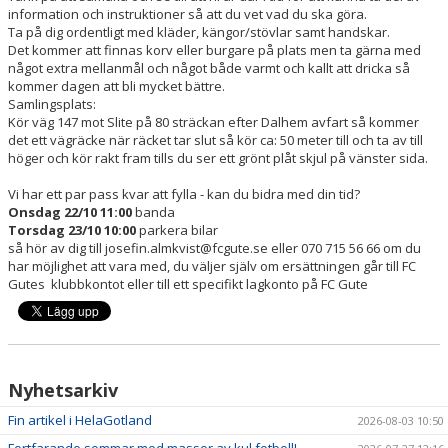
information och instruktioner så att du vet vad du ska göra.
Ta på dig ordentligt med kläder, kängor/stövlar samt handskar.
Det kommer att finnas korv eller burgare på plats men ta gärna med
något extra mellanmål och något både varmt och kallt att dricka så
kommer dagen att bli mycket bättre.
Samlingsplats:
Kör väg 147 mot Slite på 80 sträckan efter Dalhem avfart så kommer
det ett vägräcke när räcket tar slut så kör ca: 50 meter till och ta av till
höger och kör rakt fram tills du ser ett grönt plåt skjul på vänster sida.
Vi har ett par pass kvar att fylla - kan du bidra med din tid?
Onsdag 22/10 11:00
banda
Torsdag 23/10 10:00
parkera bilar
så hör av dig till josefin.almkvist@fcgute.se eller 070 715 56 66 om du
har möjlighet att vara med, du väljer själv om ersättningen går till FC
Gutes klubbkontot eller till ett specifikt lagkonto på FC Gute
Nyhetsarkiv
Fin artikel i HelaGotland
2026-08-03 10:50
Fortfarande sommar med massor av kul fotboll!