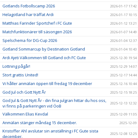
Gotlands Fotbollscamp 2026
2026-01-17 17:42
Helagotland har träffat Ardi
2026-01-17 10:15
Matthias Farinder Sportchef i FC Gute
2026-01-12 13:21
Matchfunktionärer till säsongen 2026
2026-01-07 14:49
Spelschema för DG-Cup 2026
2026-01-04 12:37
Gotland Sommarcup by Destination Gotland
2026-01-04 10:43
Ardi Ajeti Välkommen till Gotland och FC Gute
2025-12-30 19:54
Lottning pågår!
2025-12-29 14:07
Stort grattis United!
2025-12-17 14:44
Vi håller anmälan öppen till fredag 19 december
2025-12-16 10:44
God Jul och Gott Nytt År
2025-12-15 18:25
God Jul & Gott Nytt År - din fina julgran hittar du hos oss,
2025-12-13 12:32
vi finns på parkeringen vid ÖoB
Välkommen Elias Kevdal
2025-12-09 11:05
Anmälan stänger måndag 15 december.
2025-12-09
Kristoffer Ahl avslutar sin anställning i FC Gute sista
2025-12-08 12:25
december.