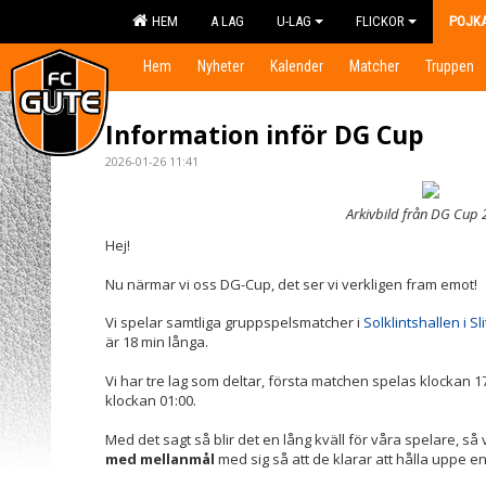
HEM
A LAG
U-LAG
FLICKOR
POJK
Hem
Nyheter
Kalender
Matcher
Truppen
Information inför DG Cup
2026-01-26 11:41
Arkivbild från DG Cup 
Hej!
Nu närmar vi oss DG-Cup, det ser vi verkligen fram emot!
Vi spelar samtliga gruppspelsmatcher i
Solklintshallen i Sl
är 18 min långa.
Vi har tre lag som deltar, första matchen spelas klockan 1
klockan 01:00.
Med det sagt så blir det en lång kväll för våra spelare, så vi
med mellanmål
med sig så att de klarar att hålla uppe 