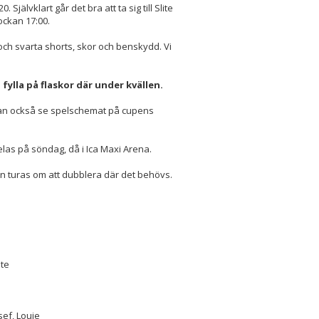
 Självklart går det bra att ta sig till Slite
ockan 17:00.
och svarta shorts, skor och benskydd. Vi
 fylla på flaskor där under kvällen.
Ni kan också se spelschemat på cupens
pelas på söndag, då i Ica Maxi Arena.
n turas om att dubblera där det behövs.
nte
sef, Louie