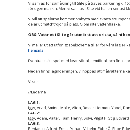
Vi samlas för samåkning till Slite på Säves parkering kl 16:20.
för egen maskin. Men vi samlas i Slite vid hallen senast kl
Vi vill att spelarna kommer ombytta med svarta strumpor 
delar ut matchtröjor på plats. Glöm inte vattenflaska.
OBS: Vattnet i Slite går utmärkt att dricka, så ni kan
Vi mailar ut ett utförligt spelschema till er för våra lag. 
hemsida
.
Eventuellt slutspel med kvartsfinal, semifinal, och final s
Nedan finns lagindelningen, vi hoppas att målvakterna ka
Vi ses!
//Ledarna
LAG 1:
Iggy, Arvid, Amine, Malte, Alicia, Bosse, Hermon, Yabel, Da
LAG 2:
Iggy, Adam, Valter, Taim, Henry, Sölvi, Vilgot P, Stig, Edvard
LAG 3:
Benjamin, Alfred, Ermis, Yohan, Vilhelm, Ebbe Ö, Ebbe E, Jo