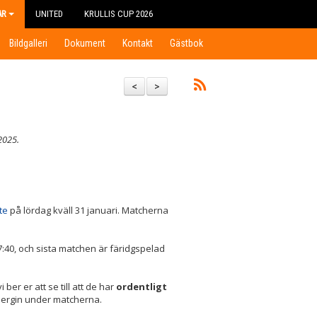
AR
UNITED
KRULLIS CUP 2026
Bildgalleri
Dokument
Kontakt
Gästbok
<
>
2025.
ite
på lördag kväll 31 januari. Matcherna
7:40, och sista matchen är färidgspelad
 ber er att se till att de har
ordentligt
energin under matcherna.