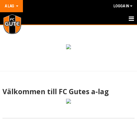
A LAG
LOGGA IN
HEM
NYHETER
KALENDER
MATCHER
TRUPPEN
Välkommen till FC Gutes a-lag
BILDGALLERI
DOKUMENT
KONTAKT