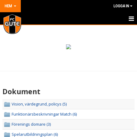
HEM
LOGGA IN
HEM
NYHETER
OM KLUBBEN
KONTAKT
KALENDER
Dokument
DOKUMENT
Vision, värdegrund, policys (5)
VÅRA LAG/TRÄNARE
Funktionärsbeskrivningar Match (6)
MATCHER
Förenings domare (3)
Spelarutbildningsplan (6)
BILDGALLERI