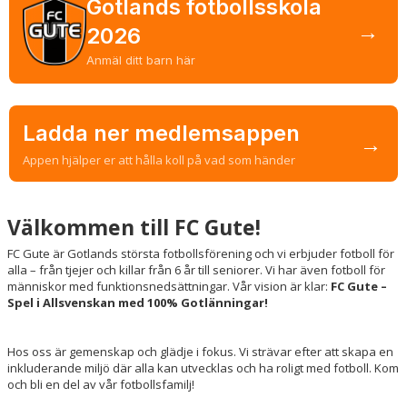
Gotlands fotbollsskola
→
2026
Anmäl ditt barn här
Ladda ner medlemsappen
→
Appen hjälper er att hålla koll på vad som händer
Välkommen till FC Gute!
FC Gute är Gotlands största fotbollsförening och vi erbjuder fotboll för
alla – från tjejer och killar från 6 år till seniorer. Vi har även fotboll för
människor med funktionsnedsättningar. Vår vision är klar:
FC Gute –
Spel i Allsvenskan med 100% Gotlänningar!
Hos oss är gemenskap och glädje i fokus. Vi strävar efter att skapa en
inkluderande miljö där alla kan utvecklas och ha roligt med fotboll. Kom
och bli en del av vår fotbollsfamilj!