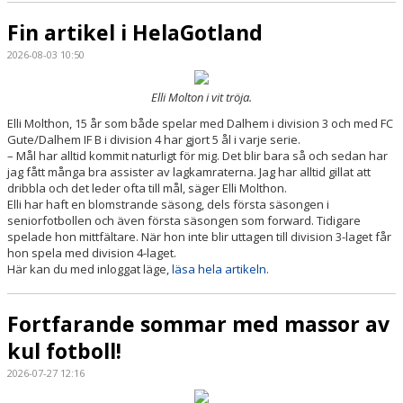
Fin artikel i HelaGotland
2026-08-03 10:50
Elli Molton i vit tröja.
Elli Molthon, 15 år som både spelar med Dalhem i division 3 och med FC
Gute/Dalhem IF B i division 4 har gjort 5 ål i varje serie.
– Mål har alltid kommit naturligt för mig. Det blir bara så och sedan har
jag fått många bra assister av lagkamraterna. Jag har alltid gillat att
dribbla och det leder ofta till mål, säger Elli Molthon.
Elli har haft en blomstrande säsong, dels första säsongen i
seniorfotbollen och även första säsongen som forward. Tidigare
spelade hon mittfältare. När hon inte blir uttagen till division 3-laget får
hon spela med division 4-laget.
Här kan du med inloggat läge,
läsa hela artikeln.
Fortfarande sommar med massor av
kul fotboll!
2026-07-27 12:16