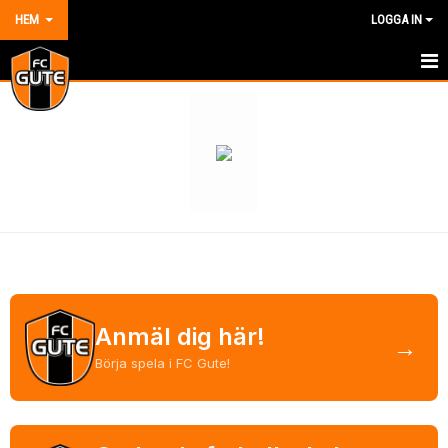
HEM
LOGGA IN
HEM
NYHETER
OM KLUBBEN
KONTAKT
KALENDER
DOKUMENT
Anmäl dig här!
→
VÅRA LAG/TRÄNARE
Börja spela i FC Gute!
MATCHER
BILDGALLERI