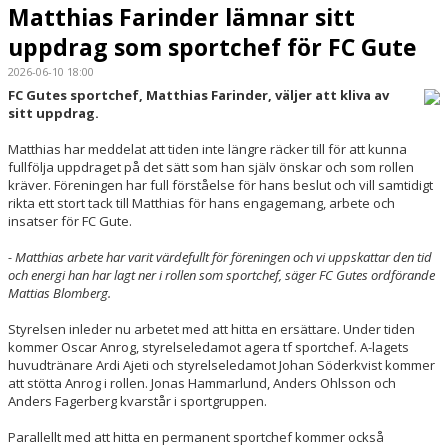
Matthias Farinder lämnar sitt
uppdrag som sportchef för FC Gute
2026-06-10 18:00
FC Gutes sportchef, Matthias Farinder, väljer att kliva av
sitt uppdrag.
Matthias har meddelat att tiden inte längre räcker till för att kunna
fullfölja uppdraget på det sätt som han själv önskar och som rollen
kräver. Föreningen har full förståelse för hans beslut och vill samtidigt
rikta ett stort tack till Matthias för hans engagemang, arbete och
insatser för FC Gute.
- Matthias arbete har varit värdefullt för föreningen och vi uppskattar den tid
och energi han har lagt ner i rollen som sportchef, säger FC Gutes ordförande
Mattias Blomberg.
Styrelsen inleder nu arbetet med att hitta en ersättare. Under tiden
kommer Oscar Anrog, styrelseledamot agera tf sportchef. A-lagets
huvudtränare Ardi Ajeti och styrelseledamot Johan Söderkvist kommer
att stötta Anrog i rollen.
Jonas Hammarlund, Anders Ohlsson och
Anders Fagerberg kvarstår i sportgruppen.
Parallellt med att hitta en permanent sportchef kommer också