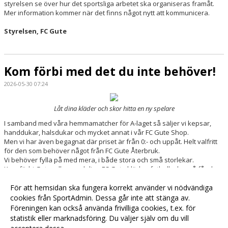
styrelsen se över hur det sportsliga arbetet ska organiseras framåt.
Mer information kommer när det finns något nytt att kommunicera.
Styrelsen, FC Gute
Kom förbi med det du inte behöver!
2026-05-30 07:24
Låt dina kläder och skor hitta en ny spelare
I samband med våra hemmamatcher för A-laget så säljer vi kepsar,
handdukar, halsdukar och mycket annat i vår FC Gute Shop.
Men vi har även begagnat där priset är från 0:- och uppåt. Helt valfritt
för den som behöver något från FC Gute Återbruk.
Vi behöver fylla på med mera, i både stora och små storlekar.
Kom förbi Gutavallen med dina FC Gute kläder, fotbollsskor så får de
leva vidare hos en ny spelare.
Vi ses på Gutavallen!
För att hemsidan ska fungera korrekt använder vi nödvändiga
cookies från SportAdmin. Dessa går inte att stänga av.
Föreningen kan också använda frivilliga cookies, t.ex. för
Fler nyheter >>
statistik eller marknadsföring. Du väljer själv om du vill