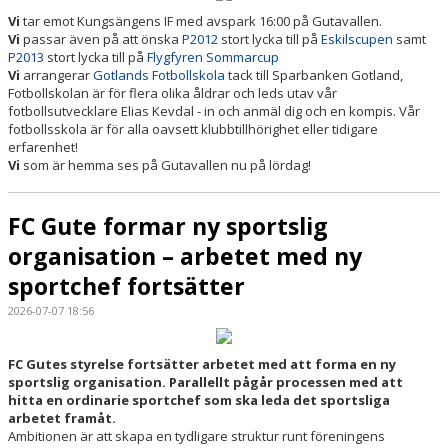
Vi
tar emot Kungsängens IF med avspark 16:00 på Gutavallen.
Vi
passar även på att önska
P2012
stort lycka till på
Eskilscupen
samt
P2013
stort lycka till på
Flygfyren Sommarcup
Vi
arrangerar
Gotlands Fotbollskola
tack till Sparbanken Gotland,
Fotbollskolan är för flera olika åldrar och leds utav vår
fotbollsutvecklare Elias Kevdal - in och anmäl dig och en kompis. Vår
fotbollsskola är för alla oavsett klubbtillhörighet eller tidigare
erfarenhet!
Vi
som är hemma ses på Gutavallen nu på lördag!
FC Gute formar ny sportslig
organisation – arbetet med ny
sportchef fortsätter
2026-07-07 18:56
FC Gutes styrelse fortsätter arbetet med att forma en ny
sportslig organisation. Parallellt pågår processen med att
hitta en ordinarie sportchef som ska leda det sportsliga
arbetet framåt.
Ambitionen är att skapa en tydligare struktur runt föreningens