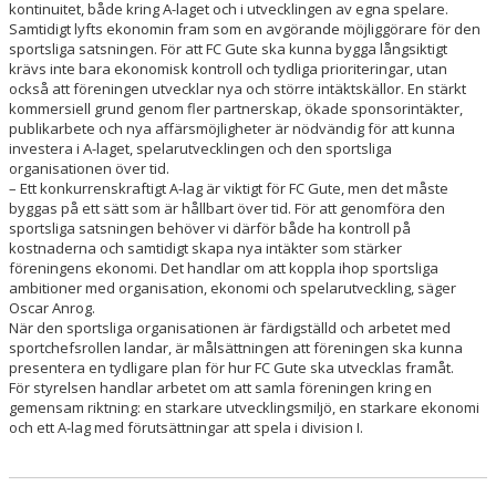
kontinuitet, både kring A-laget och i utvecklingen av egna spelare.
Samtidigt lyfts ekonomin fram som en avgörande möjliggörare för den
sportsliga satsningen. För att FC Gute ska kunna bygga långsiktigt
krävs inte bara ekonomisk kontroll och tydliga prioriteringar, utan
också att föreningen utvecklar nya och större intäktskällor. En stärkt
kommersiell grund genom fler partnerskap, ökade sponsorintäkter,
publikarbete och nya affärsmöjligheter är nödvändig för att kunna
investera i A-laget, spelarutvecklingen och den sportsliga
organisationen över tid.
– Ett konkurrenskraftigt A-lag är viktigt för FC Gute, men det måste
byggas på ett sätt som är hållbart över tid. För att genomföra den
sportsliga satsningen behöver vi därför både ha kontroll på
kostnaderna och samtidigt skapa nya intäkter som stärker
föreningens ekonomi. Det handlar om att koppla ihop sportsliga
ambitioner med organisation, ekonomi och spelarutveckling, säger
Oscar Anrog.
När den sportsliga organisationen är färdigställd och arbetet med
sportchefsrollen landar, är målsättningen att föreningen ska kunna
presentera en tydligare plan för hur FC Gute ska utvecklas framåt.
För styrelsen handlar arbetet om att samla föreningen kring en
gemensam riktning: en starkare utvecklingsmiljö, en starkare ekonomi
och ett A-lag med förutsättningar att spela i division I.