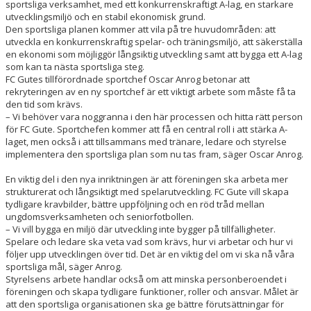
sportsliga verksamhet, med ett konkurrenskraftigt A-lag, en starkare
utvecklingsmiljö och en stabil ekonomisk grund.
Den sportsliga planen kommer att vila på tre huvudområden: att
utveckla en konkurrenskraftig spelar- och träningsmiljö, att säkerställa
en ekonomi som möjliggör långsiktig utveckling samt att bygga ett A-lag
som kan ta nästa sportsliga steg.
FC Gutes tillförordnade sportchef Oscar Anrog betonar att
rekryteringen av en ny sportchef är ett viktigt arbete som måste få ta
den tid som krävs.
– Vi behöver vara noggranna i den här processen och hitta rätt person
för FC Gute. Sportchefen kommer att få en central roll i att stärka A-
laget, men också i att tillsammans med tränare, ledare och styrelse
implementera den sportsliga plan som nu tas fram, säger Oscar Anrog.
En viktig del i den nya inriktningen är att föreningen ska arbeta mer
strukturerat och långsiktigt med spelarutveckling. FC Gute vill skapa
tydligare kravbilder, bättre uppföljning och en röd tråd mellan
ungdomsverksamheten och seniorfotbollen.
– Vi vill bygga en miljö där utveckling inte bygger på tillfälligheter.
Spelare och ledare ska veta vad som krävs, hur vi arbetar och hur vi
följer upp utvecklingen över tid. Det är en viktig del om vi ska nå våra
sportsliga mål, säger Anrog.
Styrelsens arbete handlar också om att minska personberoendet i
föreningen och skapa tydligare funktioner, roller och ansvar. Målet är
att den sportsliga organisationen ska ge bättre förutsättningar för