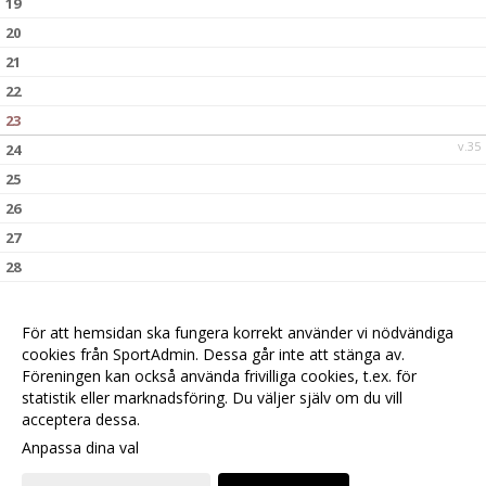
19
20
21
22
23
v.35
24
25
26
27
28
29
30
För att hemsidan ska fungera korrekt använder vi nödvändiga
v.36
cookies från SportAdmin. Dessa går inte att stänga av.
31
Föreningen kan också använda frivilliga cookies, t.ex. för
statistik eller marknadsföring. Du väljer själv om du vill
acceptera dessa.
Anpassa dina val
Cookie-
Gå till