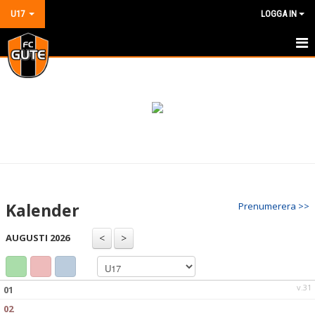
U17
LOGGA IN
HEM
NYHETER
KALENDER
MATCHER
TRUPPEN
Kalender
Prenumerera >>
BILDGALLERI
AUGUSTI 2026
DOKUMENT
KONTAKT
v.31
01
02
GÄSTBOK