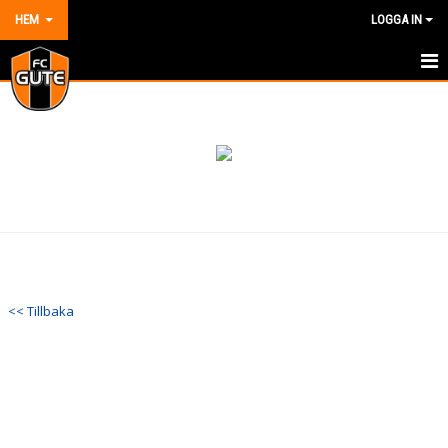
HEM
LOGGA IN
HEM
NYHETER
OM KLUBBEN
KONTAKT
KALENDER
<< Tillbaka
DOKUMENT
VÅRA LAG/TRÄNARE
MATCHER
BILDGALLERI